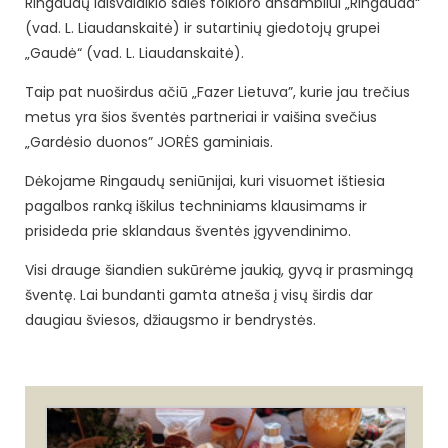
Ringaudų laisvalaikio salės folkloro ansambliui „Ringauda“
(vad. L. Liaudanskaitė) ir sutartinių giedotojų grupei
„Gaudė“ (vad. L. Liaudanskaitė).
Taip pat nuoširdus ačiū „Fazer Lietuva”, kurie jau trečius
metus yra šios šventės partneriai ir vaišina svečius
„Gardėsio duonos” JORĖS gaminiais.
Dėkojame Ringaudų seniūnijai, kuri visuomet ištiesia
pagalbos ranką iškilus techniniams klausimams ir
prisideda prie sklandaus šventės įgyvendinimo.
Visi drauge šiandien sukūrėme jaukią, gyvą ir prasmingą
šventę. Lai bundanti gamta atneša į visų širdis dar
daugiau šviesos, džiaugsmo ir bendrystės.