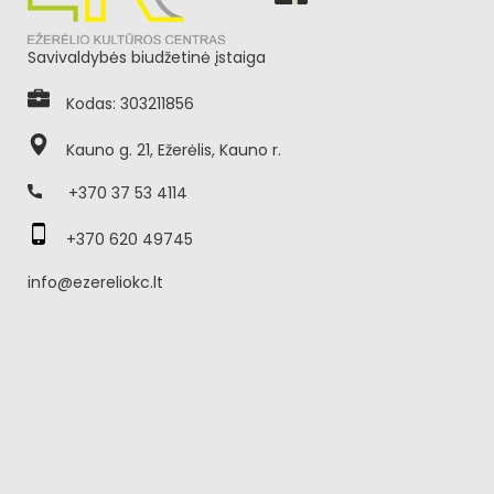
Savivaldybės biudžetinė įstaiga
Kodas: 303211856
Kauno g. 21, Ežerėlis, Kauno r.
+370 37 53 4114
+370 620 49745
info@ezereliokc.lt