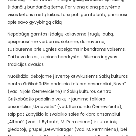
šildančių bundančią žemę. Per vieną dieną patyrėme
visus keturis metų laikus, tarsi pati gamta būtų priminusi
apie savo gyvybingą ciklą.
Nepabūgę gamtos išdaigų keliavome į rugių lauką,
apsiprausėme verbomis, šokome, dainavome,
susibūrėme prie ugnies apeigoms ir bendroms vaišėms.
Tai buvo laikas, kupinas bendrystės, šilumos ir gyvos
tradicijos dvasios.
Nuoširdžiai dėkojame į šventę atvykusiems Šakių kultūros
centro Griškabūdžio padalinio folkloro ansambliui „Nova“
(vad. Nijolė Černevičienė) ir Šakių kultūros centro
Griškabūdžio padalinio vaikų ir jaunimo folkloro
ansambliui „Užnovietis” (vad. Raimonda Černevičiūtė),
taip pat Zapyškio laisvalaikio salės folkloro ansambliui
„Altonė“ (vad. J. Bytautė, M. Perminienė) ir sutartinių
giedotojų grupei „Devyniaragė“ (vad. M. Perminienė), bei