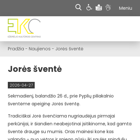
Meniu
Pradžia
-
Naujienos
-
Jorės šventė
Jorės šventė
2026-04-27
Sekmadienį, balandžio 26 d., prie Pyplių piliakalnio
šventėme apeiginę Jorės šventę.
Tradiciškai Jorė švenčiama nugriaudėjus pirmajai
perkūnijai, ir šiandien neabejotinai įsitikinome, kad gamta
šventė drauge su mumis. Oras mainėsi kone kas
valandą – nuo vėtros ir sniego gūsių iki saulės spindulių,