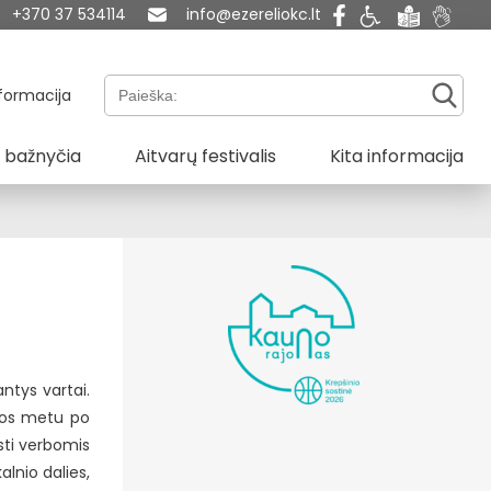
+370 37 534114
info@ezereliokc.lt
Paieška:
formacija
 bažnyčia
Aitvarų festivalis
Kita informacija
ntys vartai.
rios metu po
sti verbomis
alnio dalies,