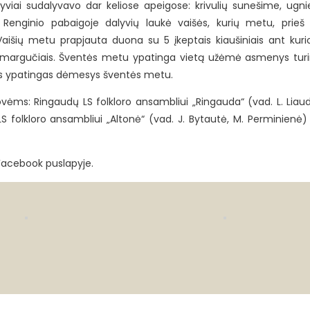
lyviai sudalyvavo dar keliose apeigose: krivulių sunešime, ugni
e. Renginio pabaigoje dalyvių laukė vaišės, kurių metu, prieš
Vaišių metu prapjauta duona su 5 įkeptais kiaušiniais ant ku
is margučiais. Šventės metu ypatinga vietą užėmė asmenys tur
kirtas ypatingas dėmesys šventės metu.
ms: Ringaudų LS folkloro ansambliui „Ringauda“ (vad. L. Liaud
S folkloro ansambliui „Altonė“ (vad. J. Bytautė, M. Perminienė) i
 Facebook puslapyje.