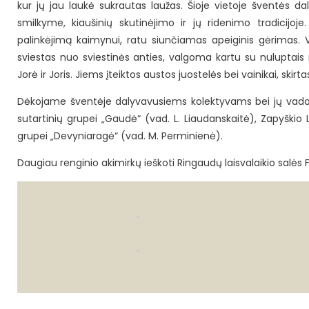
kur jų jau laukė sukrautas laužas. Šioje vietoje šventės da
smilkyme, kiaušinių skutinėjimo ir jų ridenimo tradicijoj
palinkėjimą kaimynui, ratu siunčiamas apeiginis gėrimas. 
sviestas nuo sviestinės anties, valgoma kartu su nulupta
Jorė ir Joris. Jiems įteiktos austos juostelės bei vainikai, s
Dėkojame šventėje dalyvavusiems kolektyvams bei jų vadovė
sutartinių grupei „Gaudė“ (vad. L. Liaudanskaitė), Zapyškio L
grupei „Devyniaragė“ (vad. M. Perminienė).
Daugiau renginio akimirkų ieškoti Ringaudų laisvalaikio salės