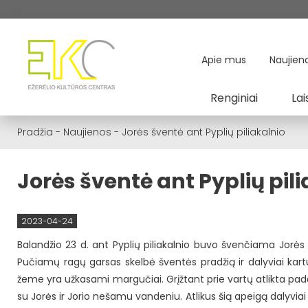
Apie mus
Naujien
Renginiai
Lai
Pradžia
-
Naujienos
-
Jorės šventė ant Pyplių piliakalnio
Jorės šventė ant Pyplių pil
2023-04-24
Balandžio 23 d. ant Pyplių piliakalnio buvo švenčiama Jorės 
Pučiamų ragų garsas skelbė šventės pradžią ir dalyviai kart
žeme yra užkasami margučiai. Grįžtant prie vartų atlikta pad
su Jorės ir Jorio nešamu vandeniu. Atlikus šią apeigą dalyviai č