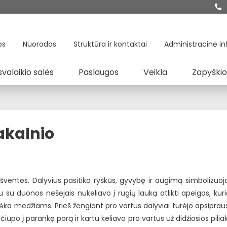
os
Nuorodos
Struktūra ir kontaktai
Administracinė in
svalaikio salės
Paslaugos
Veikla
Zapyškio
iakalnio
šventės. Dalyvius pasitiko ryškūs, gyvybę ir augimą simbolizuoja
u su duonos nešėjais nukeliavo į rugių lauką atlikti apeigos, ku
ėka medžiams. Prieš žengiant pro vartus dalyviai turėjo apsiprau
iupo į parankę porą ir kartu keliavo pro vartus už didžiosios piliak