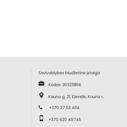
Savivaldybės biudžetinė įstaiga
Kodas: 303211856
Kauno g. 21, Ežerėlis, Kauno r.
+370 37 53 4114
+370 620 49745