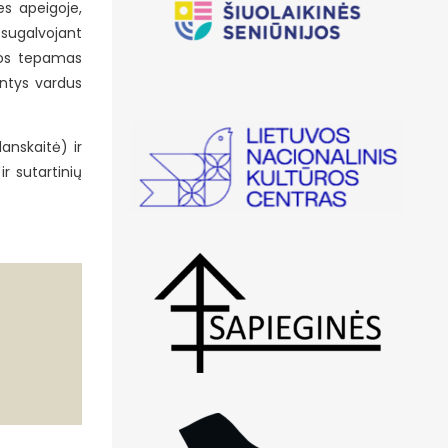
es apeigoje,
 sugalvojant
rios tepamas
intys vardus
anskaitė) ir
r sutartinių