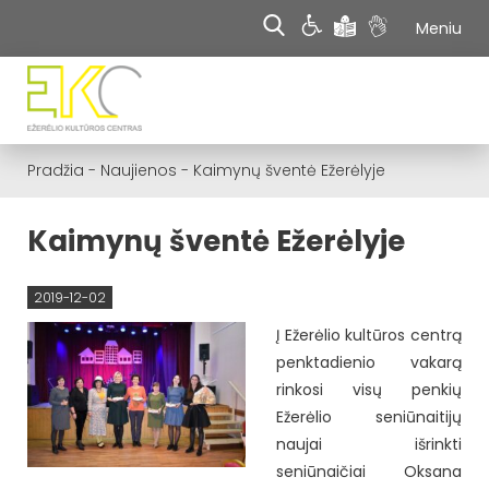
Meniu
Pradžia
-
Naujienos
-
Kaimynų šventė Ežerėlyje
Kaimynų šventė Ežerėlyje
2019-12-02
Į Ežerėlio kultūros centrą
penktadienio vakarą
rinkosi visų penkių
Ežerėlio seniūnaitijų
naujai išrinkti
seniūnaičiai Oksana