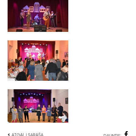
<
ATGAL Į SĄRAŠĄ
DALINTIS: