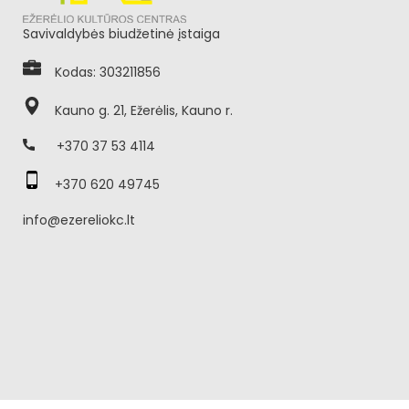
Savivaldybės biudžetinė įstaiga
Kodas: 303211856
Kauno g. 21, Ežerėlis, Kauno r.
+370 37 53 4114
+370 620 49745
info@ezereliokc.lt