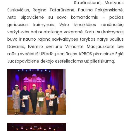
Strašinskienė, Martynas
Suslavičius, Regina Tatarūnienė, Paulina Palujanskienė,
Asta Sipavičienė su savo komandomis – pačiais
geriausiais kaimynais.
Vyko šmaikščios seniūnaičių
varžytuvės bei nuotaikinga vakaronė. Kartu su kaimynais
buvo ir Kauno rajono savivaldybės tarybos narys Saulius
Davainis, Ežerėlio seniūnė Vilmantė Macijauskaitė bei
mūsų svečiai iš Užliedžių seniūnijos. KRBOS pirmininkė Eglė
Juozapavičienė dėkojo ežerėliečiams už pilietiškumą.