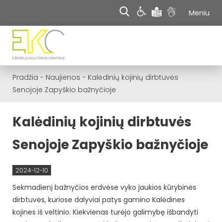
Meniu
Pradžia
-
Naujienos
-
Kalėdinių kojinių dirbtuvės
Senojoje Zapyškio bažnyčioje
Kalėdinių kojinių dirbtuvės
Senojoje Zapyškio bažnyčioje
2024-12-10
Sekmadienį bažnyčios erdvėse vyko jaukios kūrybinės
dirbtuvės, kuriose dalyviai patys gamino Kalėdines
kojines iš veltinio. Kiekvienas turėjo galimybę išbandyti