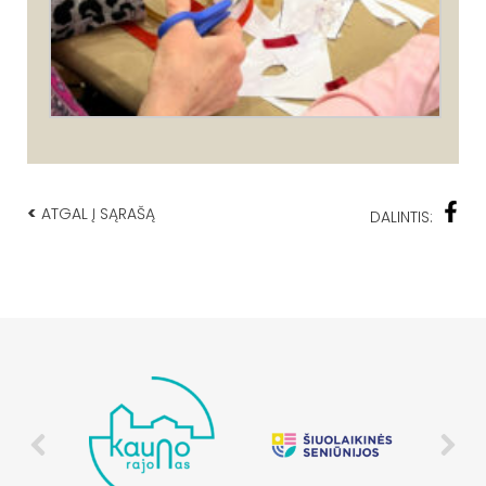
<
ATGAL Į SĄRAŠĄ
DALINTIS: