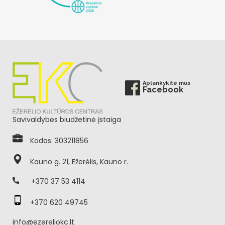
Aplankykite mus
Facebook
Savivaldybės biudžetinė įstaiga
Kodas: 303211856
Kauno g. 21, Ežerėlis, Kauno r.
+370 37 53 4114
+370 620 49745
info@ezereliokc.lt