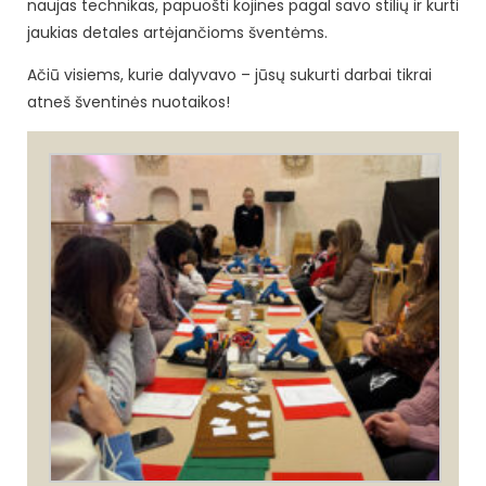
naujas technikas, papuošti kojines pagal savo stilių ir kurti
jaukias detales artėjančioms šventėms.
Ačiū visiems, kurie dalyvavo – jūsų sukurti darbai tikrai
atneš šventinės nuotaikos!