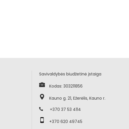
Savivaldybės biudžetinė įstaiga
Kodas: 303211856
Kauno g. 21, Ežerėlis, Kauno r.
+370 37 53 4114
+370 620 49745