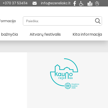
+370 37 534114
info@ezereliokc.lt
Paieška:
formacija
 bažnyčia
Aitvarų festivalis
Kita informacija