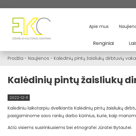
Apie mus
Naujien
Renginiai
Lai
Pradžia
-
Naujienos
-
Kalėdinių pintų žaisliukų dirbtuvių vak
Kalėdinių pintų žaisliukų d
2022-12-11
Kalėdiniu laikotarpiu dvelkiantis Kalėdinių pintų žaisliukų dir
pasigaminome savo rankų darbo kūrinius, kurie, kaip mano
Ačiū visiems susirinkusiems bei etnografei Jūratei Bytautei.