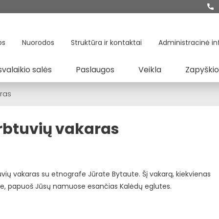
os
Nuorodos
Struktūra ir kontaktai
Administracinė in
svalaikio salės
Paslaugos
Veikla
Zapyškio
aras
irbtuvių vakaras
btuvių vakaras su etnografe Jūrate Bytaute. Šį vakarą, kiekvienas
me, papuoš Jūsų namuose esančias Kalėdų eglutes.