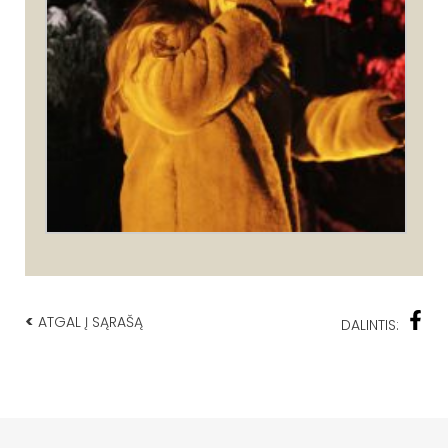
<
ATGAL Į SĄRAŠĄ
DALINTIS: