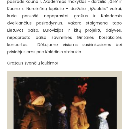
pasirodė Kauno r. Akademijos mokyklos – darželio „Gilė“ ir
Kauno r. Noreikiškių lopšelio – darželio „Ąžuolėlis“ vaikai,
kurie paruošė nepaprastai gražius ir Kalėdomis
dvelkiančius pasirodymus. Vakaro staigmena tapo
Lietuvos balso, Eurovizijos ir kitų projektų dalyvės,
nepaprasto balso savininkės Gintarės Korsakaitės
koncertas. Dėkojame visiems susirinkusiems bei
prisidėjusiems prie Kalėdinio stebuklo.
Gražaus švenčių laukimo!