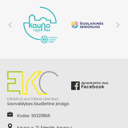
Aplankykite mus
Facebook
Savivaldybės biudžetinė įstaiga
Kodas: 303211856
Kauno g. 21, Ežerėlis, Kauno r.