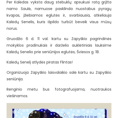
Per Kalėdas vyksta daug stebuklų: apsukusi ratą grįžta
namo Saulė, namuose pasklinda nuostabus pyragų
kvapas, įžiebiamos eglutės ir, svarbiausia, atkeliauja
Kalėdų Senelis, kuris išpildo turbūt beveik visus mūsų
norus.
Gruodžio 6 d. 11 val. kartu su Zapyškio pagrindinės
mokyklos pradinukais ir darželio auklėtiniais lauksime
Kalėdų Senelio prie seniūnijos eglutės, Šviesos g. 18.
Kalėdų Senelį atlydės piratas Flintas!
Organizuoja Zapyškio laisvalaikio salė kartu su Zapyškio
seniūnija.
Renginio metu bus fotografuojama, nuotraukos
viešinamos.