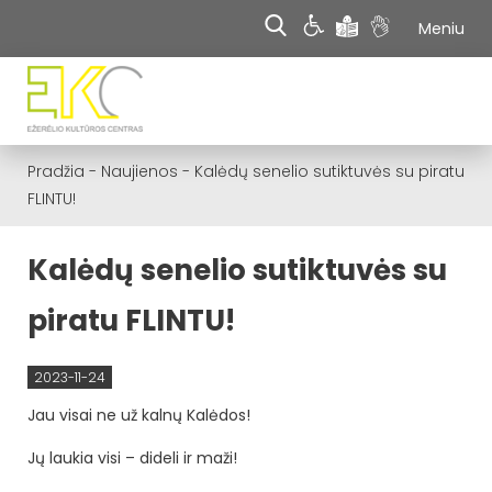
Meniu
Pradžia
-
Naujienos
-
Kalėdų senelio sutiktuvės su piratu
FLINTU!
Kalėdų senelio sutiktuvės su
piratu FLINTU!
2023-11-24
Jau visai ne už kalnų Kalėdos!
Jų laukia visi – dideli ir maži!