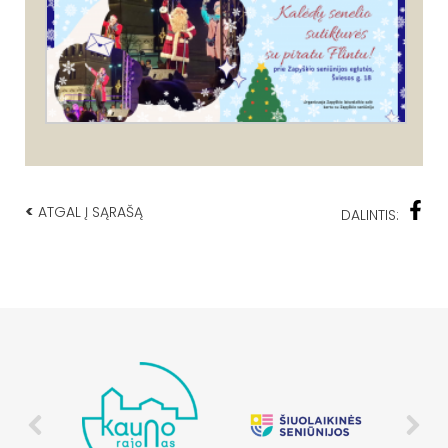
<
ATGAL Į SĄRAŠĄ
DALINTIS: