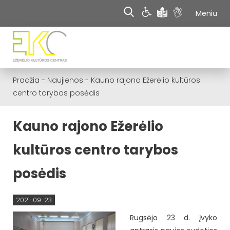
Meniu
Pradžia
-
Naujienos
-
Kauno rajono Ežerėlio kultūros
centro tarybos posėdis
Kauno rajono Ežerėlio
kultūros centro tarybos
posėdis
2021-09-23
Rugsėjo 23 d. įvyko