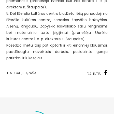
priemonėse (pranešėja Ežerėlio kultūros centro l. e. p.
direktorė K. Štaupaitė).
5. Dėl Ežerėlio kultūros centro biudžeto lėšų panaudojimo
Ežerėlio kultūros centro, senosios Zapyškio bažnyčios,
Alšėnų, Ringaudų, Zapyškio laisvalaikio salių renginiams
bei materialinio turto įsigijimui (pranešėja Ežerėlio
kultūros centro l. e. p. direktorė K. Štaupaitė).
Posėdžio metu taip pat aptarti ir kiti einamieji klausimai,
pasidžiaugta nuveiktais darbais, pasidalinta gerąja
patirtimi ir lūkesčiais.
<
ATGAL Į SĄRAŠĄ
DALINTIS: