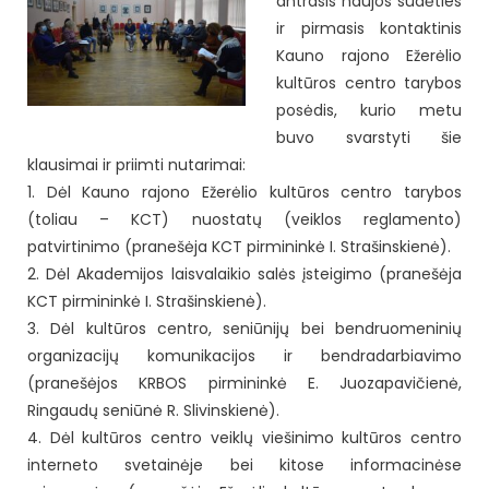
antrasis naujos sudėties
ir pirmasis kontaktinis
Kauno rajono Ežerėlio
kultūros centro tarybos
posėdis, kurio metu
buvo svarstyti šie
klausimai ir priimti nutarimai:
1. Dėl Kauno rajono Ežerėlio kultūros centro tarybos
(toliau – KCT) nuostatų (veiklos reglamento)
patvirtinimo (pranešėja KCT pirmininkė I. Strašinskienė).
2. Dėl Akademijos laisvalaikio salės įsteigimo (pranešėja
KCT pirmininkė I. Strašinskienė).
3. Dėl kultūros centro, seniūnijų bei bendruomeninių
organizacijų komunikacijos ir bendradarbiavimo
(pranešėjos KRBOS pirmininkė E. Juozapavičienė,
Ringaudų seniūnė R. Slivinskienė).
4. Dėl kultūros centro veiklų viešinimo kultūros centro
interneto svetainėje bei kitose informacinėse