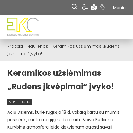
Meniu
Pradžia
-
Naujienos
-
Keramikos užsiėmimas „Rudens
įkvėpimai“ įvyko!
Keramikos užsiėmimas
„Rudens įkvėpimai“ įvyko!
2025-09-19
Ačiū visiems, kurie rugsėjo 18 d. vakarą kartu su mumis
pasinėrė į molio magiją su keramike Vaiva Butkiene.
Kūrybinė atmosfera leido kiekvienam atrasti savąjį