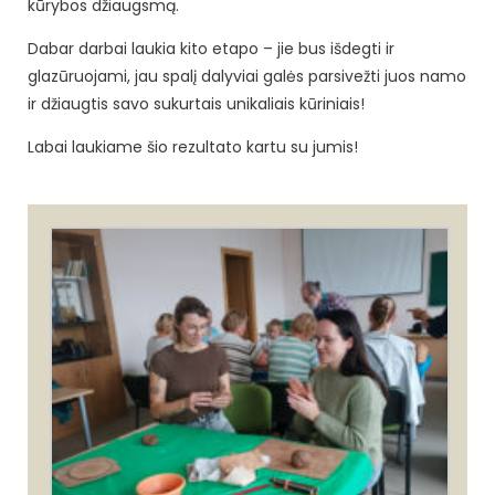
kūrybos džiaugsmą.
Dabar darbai laukia kito etapo – jie bus išdegti ir
glazūruojami, jau spalį dalyviai galės parsivežti juos namo
ir džiaugtis savo sukurtais unikaliais kūriniais!
Labai laukiame šio rezultato kartu su jumis!