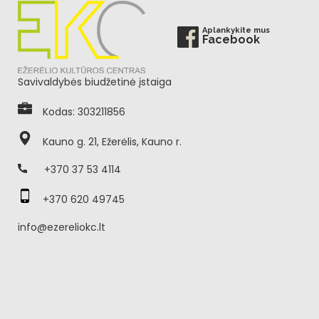
Aplankykite mus
Facebook
Savivaldybės biudžetinė įstaiga
Kodas: 303211856
Kauno g. 21, Ežerėlis, Kauno r.
+370 37 53 4114
+370 620 49745
info@ezereliokc.lt