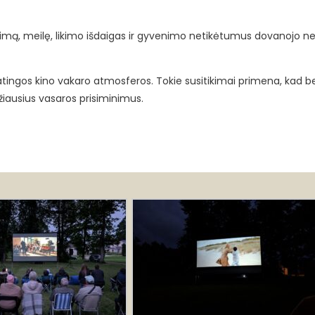
tikimą, meilę, likimo išdaigas ir gyvenimo netikėtumus dovanojo ne 
ypatingos kino vakaro atmosferos. Tokie susitikimai primena, kad b
žiausius vasaros prisiminimus.