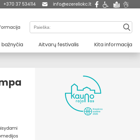
+370 37 534114
info@ezereliokc.lt
Paieška:
formacija
 bažnyčia
Aitvarų festivalis
Kita informacija
ampa
aisydami
komedijos