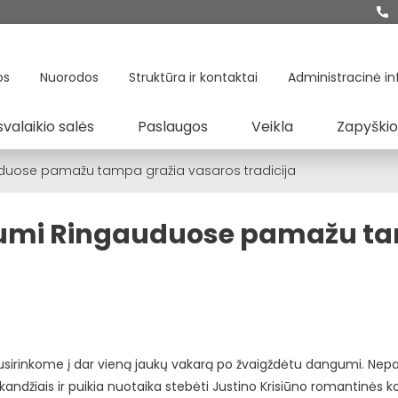
os
Nuorodos
Struktūra ir kontaktai
Administracinė in
svalaikio salės
Paslaugos
Veikla
Zapyškio
uduose pamažu tampa gražia vasaros tradicija
ngumi Ringauduose pamažu t
susirinkome į dar vieną jaukų vakarą po žvaigždėtu dangumi. Nep
užkandžiais ir puikia nuotaika stebėti Justino Krisiūno romantinės 