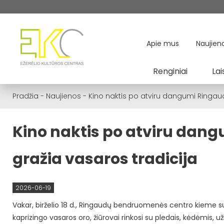
Apie mus
Naujien
Renginiai
Lai
Pradžia
-
Naujienos
-
Kino naktis po atviru dangumi Ringa
Kino naktis po atviru da
gražia vasaros tradicija
2026-06-19
Vakar, birželio 18 d., Ringaudų bendruomenės centro kieme 
kaprizingo vasaros oro, žiūrovai rinkosi su pledais, kėdėmis, 