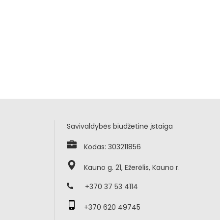
Savivaldybės biudžetinė įstaiga
Kodas: 303211856
Kauno g. 21, Ežerėlis, Kauno r.
+370 37 53 4114
+370 620 49745