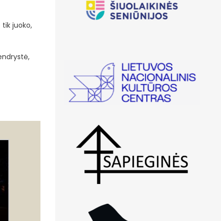
tik juoko,
endrystė,