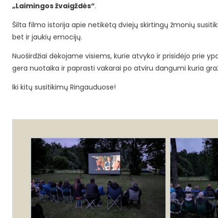
„Laimingos žvaigždės“
.
Šilta filmo istorija apie netikėtą dviejų skirtingų žmonių susi
bet ir jaukių emocijų.
Nuoširdžiai dėkojame visiems, kurie atvyko ir prisidėjo prie 
gera nuotaika ir paprasti vakarai po atviru dangumi kuria gra
Iki kitų susitikimų Ringauduose!