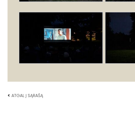
<
ATGAL Į SĄRAŠĄ