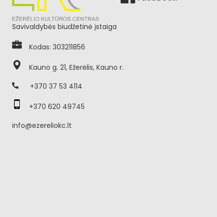
Savivaldybės biudžetinė įstaiga
Kodas: 303211856
Kauno g. 21, Ežerėlis, Kauno r.
+370 37 53 4114
+370 620 49745
info@ezereliokc.lt