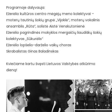
Programoje dalyvauja:
Ežerėlio kultūros centro mėgėjų meno kolektyvai –
moterų tautinių šokių grupė „Vijoklė“, moterų vokalinis
ansamblis „Rūta“, solistė Aistė Venskutonienė
Ežerėlio pagrindinės mokyklos mergaičių liaudiškų šokių
kolektyvas „Sūkurėlis“
Ežerėlio lopšelio-darželio vaikų choras
Skrabalistas Ginas Baladinskas
Kviečiame kartu švęsti Lietuvos Valstybės atkūrimo
dieną!