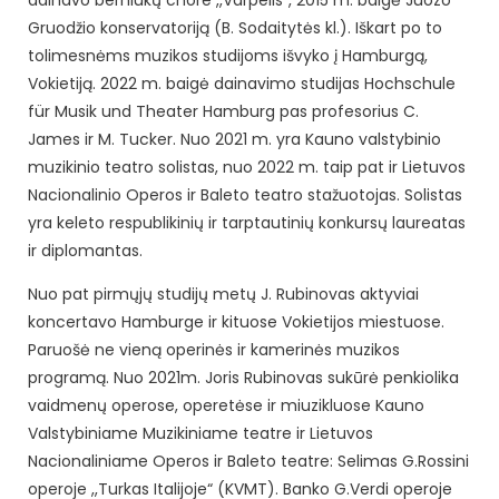
Gruodžio konservatoriją (B. Sodaitytės kl.). Iškart po to
tolimesnėms muzikos studijoms išvyko į Hamburgą,
Vokietiją. 2022 m. baigė dainavimo studijas Hochschule
für Musik und Theater Hamburg pas profesorius C.
James ir M. Tucker. Nuo 2021 m. yra Kauno valstybinio
muzikinio teatro solistas, nuo 2022 m. taip pat ir Lietuvos
Nacionalinio Operos ir Baleto teatro stažuotojas. Solistas
yra keleto respublikinių ir tarptautinių konkursų laureatas
ir diplomantas.
Nuo pat pirmųjų studijų metų J. Rubinovas aktyviai
koncertavo Hamburge ir kituose Vokietijos miestuose.
Paruošė ne vieną operinės ir kamerinės muzikos
programą. Nuo 2021m. Joris Rubinovas sukūrė penkiolika
vaidmenų operose, operetėse ir miuzikluose Kauno
Valstybiniame Muzikiniame teatre ir Lietuvos
Nacionaliniame Operos ir Baleto teatre: Selimas G.Rossini
operoje ,,Turkas Italijoje“ (KVMT). Banko G.Verdi operoje