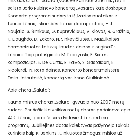
mišraus choro „Saluto“(vadovė Ramutė Štreimikytė) ir
solisto Jorio Rubinovo koncertą „Vasaros kaleidoskopas“.
Koncerto programa sudaryta iš įvairios nuotaikos ir
turinio kūrinių: skambės lietuvių kompozitorių – J.
Naujalio, S. Šimkaus, G. Kuprevičiaus, V Klovos, R. Gražinio,
K. Daugirdo, D. Zakaro, N. Sinkevičiūtės, I. Mažuikaitės –
harmonizuotos lietuvių liaudies dainos ir originalūs
kūriniai. Taip pat išgirsite M. Raczynski, F. Sixten
kompozicijas, E. De Curtis, R. Falvo, S. Gastaldon, E.
Nicolardi, N. Rota dainas. Koncerto koncertmeisterė –
Dalia Jatautaitė, koncertą ves Irena Čiulkinienė.
Apie chorą „Saluto“:
Kauno mišrus choras „Saluto“ gyvuoja nuo 2007 metų
rudens. Per šešiolika veiklos metų choras padainavo apie
400 kūrinių, paruošė virš dvidešimt koncertinių
programų. Jubiliejines datas kolektyvas pažymėjo tokiais
kūriniais kaip K. Jenkins „Ginkluotas žmogus: mišios už