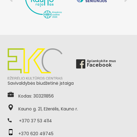
Aplankykite mus
Facebook
Savivaldybės biudžetinė įstaiga
Kodas: 303211856
Kauno g. 21, Ežerėlis, Kauno r.
+370 37 53 4114
+370 620 49745