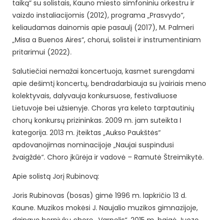
taiką“ su solistais, Kauno miesto simfoniniu orkestru ir
vaizdo instaliacijomis (2012), programa „Prasvydo“,
keliaudamas dainomis apie pasaulį (2017), M. Palmeri
„Misa a Buenos Aires“, chorui, solistei ir instrumentiniam
pritarimui (2022).
Salutiečiai nemažai koncertuoja, kasmet surengdami
apie dešimtį koncertų, bendradarbiauja su įvairiais meno
kolektyvais, dalyvauja konkursuose, festivaliuose
Lietuvoje bei užsienyje. Choras yra keleto tarptautinių
chorų konkursų prizininkas. 2009 m. jam suteikta I
kategorija. 2013 m. įteiktas „Aukso Paukštės“
apdovanojimas nominacijoje „Naujai suspindusi
žvaigždė“. Choro įkūrėja ir vadovė – Ramutė Štreimikytė.
Apie solistą Jorį Rubinovą:
Joris Rubinovas (bosas) gimė 1996 m. lapkričio 13 d.
Kaune. Muzikos mokėsi J. Naujalio muzikos gimnazijoje,
dainavo berniukų chore ,,Varpelis“, 2015 m. baigė Juozo