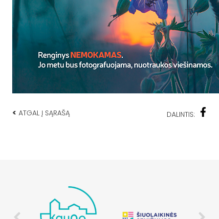
<
ATGAL Į SĄRAŠĄ
DALINTIS: