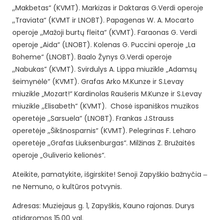
,,Makbetas“ (KVMT). Markizas ir Daktaras G.Verdi operoje
,,Traviata“ (KVMT ir LNOBT). Papagenas W. A. Mocarto
operoje ,,Mažoji burtų fleita“ (KVMT). Faraonas G. Verdi
operoje „Aida“ (LNOBT). Kolenas G. Puccini operoje „La
Boheme“ (LNOBT). Baalo Žynys G.Verdi operoje
,,Nabukas” (KVMT). Svirdulys A. Lippa miuzikle „Adamsų
šeimynėlė“ (KVMT). Grafas Arko M.Kunze ir S.Levay
miuzikle „Mozart!“ Kardinolas Raušeris M.Kunze ir S.Levay
miuzikle ,,Elisabeth“ (KVMT). Chosė ispaniškos muzikos
operetėje ,,Sarsuela“ (LNOBT). Frankas J.Strauss
operetėje ,,Šikšnosparnis“ (KVMT). Pelegrinas F. Leharo
operetėje ,,Grafas Liuksenburgas“. Milžinas Z. Bružaitės
operoje „Guliverio kelionės“.
Ateikite, pamatykite, išgirskite! Senoji Zapyškio bažnyčia ‒
ne Nemuno, o kultūros potvynis.
Adresas: Muziejaus g. 1, Zapyškis, Kauno rajonas. Durys
atidaromos 15.00 val.