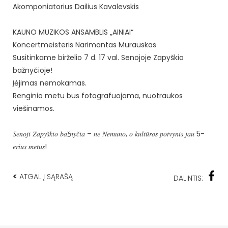
Akomponiatorius Dailius Kavalevskis
KAUNO MUZIKOS ANSAMBLIS „AINIAI“
Koncertmeisteris Narimantas Murauskas
Susitinkame birželio 7 d. 17 val. Senojoje Zapyškio
bažnyčioje!
Įėjimas nemokamas.
Renginio metu bus fotografuojama, nuotraukos
viešinamos.
𝑆𝑒𝑛𝑜𝑗𝑖 𝑍𝑎𝑝𝑦𝑠̌𝑘𝑖𝑜 𝑏𝑎𝑧̌𝑛𝑦𝑐̌𝑖𝑎 – 𝑛𝑒 𝑁𝑒𝑚𝑢𝑛𝑜, 𝑜 𝑘𝑢𝑙𝑡𝑢̄𝑟𝑜𝑠 𝑝𝑜𝑡𝑣𝑦𝑛𝑖𝑠 𝑗𝑎𝑢 5-
𝑒𝑟𝑖𝑢𝑠 𝑚𝑒𝑡𝑢𝑠!
<
ATGAL Į SĄRAŠĄ
DALINTIS: