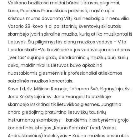
Vatikano bazilikose maldai būrėsi Lietuvos piligrimai,
kurie, Popiežius Pranciškaus pakviesti, mąstė apie
Kristaus mums dovanotą Viltį, kuri nesibaigia ir nenuvilia.
Vasario 28-kovo 4 d. po istorinių šventovių skliautais
skambėjo įvairi sakralinė muzika, kurią atliko muzikantai iš
Lietuvos. Šių piligrimystės dienų muzikos vadovė – Vita
Liaudanskaitė-Vaitkevičienė ir jos vadovaujamas choras
„Veritas“ sujungė gražų bendraminčių muzikų būrį, kurių
dėka, maldininkai iš Lietuvos buvo apkabinti
nuostabiomis giesmėmis ir profesionaliai atliekamos
sakralinės muzikos koncertais.
Kovo 1 d. šv. Mišiose Romoje, Laterano Švč. Išganytojo, šv.
Jono Krikštytojo ir šv. Jono Evangelisto bazilikoje
skambėjo išskirtinai tik lietuviškos giesmės. Jungtinio
choro giedojimą praturtino lietuviškų tautinių
instrumentų skambesys – kanklėmis ir birbynėmis grojo
koncertinės įstaigos „Kauno Santaka“ (vad. Vaidas
Andriuškevičius) kolektyvas – Kauno muzikos ansamblis