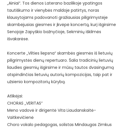
„Ainiai“. Tos dienos Laterano bazilikoje ypatingos
tautiškumo ir vienybės maldoje patirtys, noras
klausytojams padovanoti gražiausias piligrimystėje
skambėjusias giesmes ir įkvėpė koncertą, kurį išgirsime
Senojoje Zapyškio bažnyčioje, Sekminių iškilmės
išvakarėse.
Koncerte „Vilties liepsna“ skambės giesmės iš lietuvių
piligrimystės dienų repertuaro. Šalia tradicinių lietuvių
liaudies giesmių išgirsime ir mūsų tautos dvasingumą
atspindinčias lietuvių autorių kompozicijas, taip pat ir
užsienio kompozitorių kūrybą.
Atlikėjai:
CHORAS „VERITAS“
Meno vadovė ir dirigentė Vita Liaudanskaitė-
Vaitkevičienė
Choro vokalo pedagogas, solistas Mindaugas Zimkus