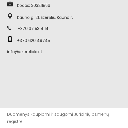
Kodas: 303211856
Kauno g. 21, Ežerėlis, Kauno r.
+370 37 53 4114
+370 620 49745
info@ezereliokc.lt
Duomenys kaupiami ir saugomi Juridinių asmenų
registre