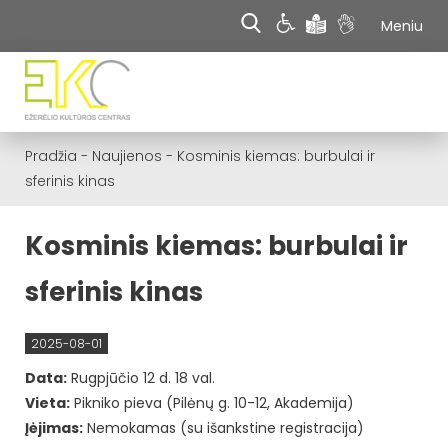
Meniu
Pradžia
-
Naujienos
-
Kosminis kiemas: burbulai ir
sferinis kinas
Kosminis kiemas: burbulai ir
sferinis kinas
2025-08-01
Data:
Rugpjūčio 12 d. 18 val.
Vieta:
Pikniko pieva (Pilėnų g. 10-12, Akademija)
Įėjimas:
Nemokamas (su išankstine registracija)