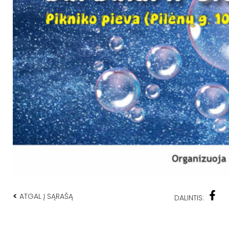
<
ATGAL Į SĄRAŠĄ
DALINTIS: