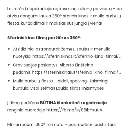
Leiskitės į nepakartojamą kosminę kelionę po visatą – po
atviru dangumi laukia 360° sferinis kinas ir muilo burbulų
fiesta, kur žaidimai ir mokslas susijungia į viena!
Sferinis kino filmų peržiūros 360°:
Atsitiktiniai astronautai: žemės, saulės ir mėnulio
nuotykiai
https://sferiniskinas.lt/sferinio-kino-filmai/…
Gravitacijos paslaptys: Alberto Einšteino
pėdomis
https://sferiniskinas.lt/sferinio-kino-filmai/…
Muilo burbulų fiesta – dideli, spalvingi, žaismingi
burbulai visai šeimai! Laukia tikros linksmybės
Į filmų peržiūras
BŪTINA išankstinė registracija
renginio nuorodoje
https://fb.me/e/86IbYsuUA
Filmai rodomi 360° formatu – pasiruoškite jaustis tarsi