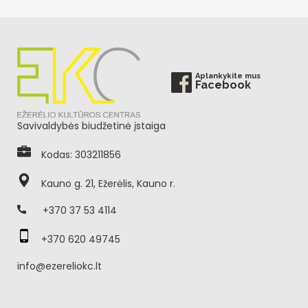
Aplankykite mus
Facebook
Savivaldybės biudžetinė įstaiga
Kodas: 303211856
Kauno g. 21, Ežerėlis, Kauno r.
+370 37 53 4114
+370 620 49745
info@ezereliokc.lt