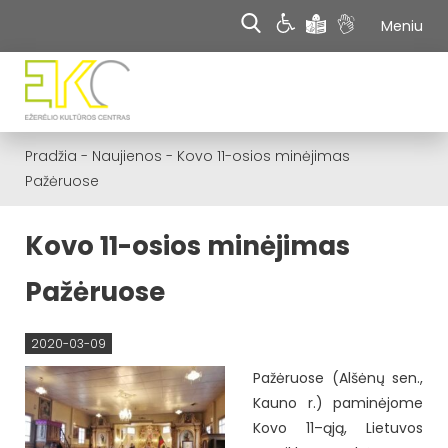
Meniu
Pradžia
-
Naujienos
-
Kovo 11-osios minėjimas
Pažėruose
Kovo 11-osios minėjimas
Pažėruose
2020-03-09
Pažėruose (Alšėnų sen.,
Kauno r.) paminėjome
Kovo 11–ąją, Lietuvos