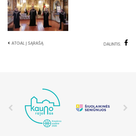
<
ATGAL Į SĄRAŠĄ
DALINTIS: