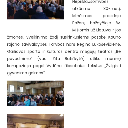
Nepriklausomybės
atkūrimo 30-metį.
Minėjimas prasidėjo
Pažėrų bažnyčioje šv.
Mišiomis už Lietuvą ir jos
žmones. Sveikinimo žodį susirinkusiems pasakė Kauno
rajono savivaldybės Tarybos narė Regina Lukoševičienė.
Garliavos sporto ir kultūros centro mėgėjų teatras „Be
pavadinimo“ (vad. Zita Butiškytė) atliko meninę
kompoziciją pagal Vydūno filosofinius tekstus „Žvilgis į
gyvenimo gelmes“.