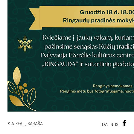
<
ATGAL Į SĄRAŠĄ
DALINTIS: