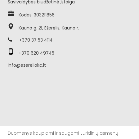
Savivaldybės biudžetinė įstaiga
Kodas: 303211856
Kauno g. 21, Ežerėlis, Kauno r.
+370 37 53 4114
+370 620 49745
info@ezereliokc.lt
Duomenys kaupiami ir saugomi Juridinių asmenų