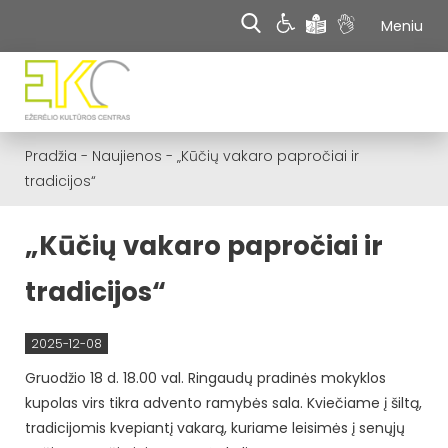
Meniu
Pradžia
-
Naujienos
-
„Kūčių vakaro papročiai ir
tradicijos“
„Kūčių vakaro papročiai ir
tradicijos“
2025-12-08
Gruodžio 18 d. 18.00 val. Ringaudų pradinės mokyklos
kupolas virs tikra advento ramybės sala. Kviečiame į šiltą,
tradicijomis kvepiantį vakarą, kuriame leisimės į senųjų