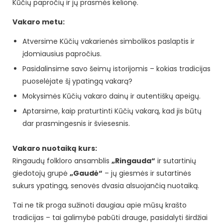
Kūčių papročių ir jų prasmės kelionę.
Vakaro metu:
Atversime Kūčių vakarienės simbolikos paslaptis ir
įdomiausius papročius.
Pasidalinsime savo šeimų istorijomis – kokias tradicijas
puoselėjate šį ypatingą vakarą?
Mokysimės Kūčių vakaro dainų ir autentiškų apeigų.
Aptarsime, kaip praturtinti Kūčių vakarą, kad jis būtų
dar prasmingesnis ir šviesesnis.
Vakaro nuotaiką kurs:
Ringaudų folkloro ansamblis
„Ringauda“
ir sutartinių
giedotojų grupė
„Gaudė“
– jų giesmės ir sutartinės
sukurs ypatingą, senovės dvasia alsuojančią nuotaiką.
Tai ne tik proga sužinoti daugiau apie mūsų krašto
tradicijas – tai galimybė pabūti drauge, pasidalyti širdžiai