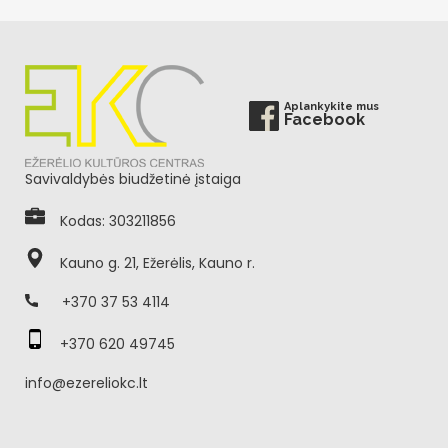
Aplankykite mus
Facebook
Savivaldybės biudžetinė įstaiga
Kodas: 303211856
Kauno g. 21, Ežerėlis, Kauno r.
+370 37 53 4114
+370 620 49745
info@ezereliokc.lt