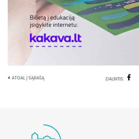
<
ATGAL Į SĄRAŠĄ
DALINTIS: