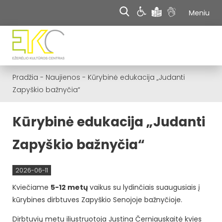
Meniu
Pradžia
-
Naujienos
-
Kūrybinė edukacija „Judanti
Zapyškio bažnyčia“
Kūrybinė edukacija „Judanti
Zapyškio bažnyčia“
2026-06-11
Kviečiame
5-12 metų
vaikus su lydinčiais suaugusiais į
kūrybines dirbtuves Zapyškio Senojoje bažnyčioje.
Dirbtuvių metu iliustruotoja Justina Černiauskaitė kvies