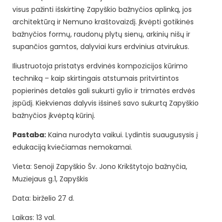
visus pažinti išskirtinę Zapyškio bažnyčios aplinką, jos
architektūrą ir Nemuno kraštovaizdį. Įkvėpti gotikinės
bažnyčios formų, raudonų plytų sienų, arkinių nišų ir
supančios gamtos, dalyviai kurs erdvinius atvirukus.
Iliustruotoja pristatys erdvinės kompozicijos kūrimo
techniką – kaip skirtingais atstumais pritvirtintos
popierinės detalės gali sukurti gylio ir trimatės erdvės
įspūdį. Kiekvienas dalyvis išsineš savo sukurtą Zapyškio
bažnyčios įkvėptą kūrinį.
Pastaba:
Kaina nurodyta vaikui. Lydintis suaugusysis į
edukaciją kviečiamas nemokamai.
Vieta: Senoji Zapyškio Šv. Jono Krikštytojo bažnyčia,
Muziejaus g.1, Zapyškis
Data: birželio 27 d.
Laikas: 13 val.