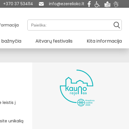
+370 37 534114
info@ezereliokc.lt
Paieška:
formacija
 bažnyčia
Aitvarų festivalis
Kita informacija
eistis į
ite unikalią