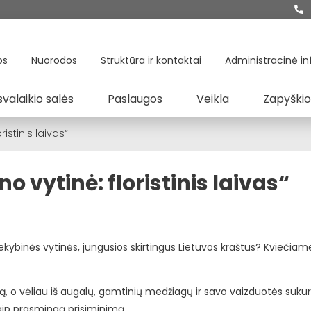
os
Nuorodos
Struktūra ir kontaktai
Administracinė in
svalaikio salės
Paslaugos
Veikla
Zapyškio
istinis laivas“
vytinė: floristinis laivas“
ybinės vytinės, jungusios skirtingus Lietuvos kraštus? Kviečiame l
, o vėliau iš augalų, gamtinių medžiagų ir savo vaizduotės sukurs
kaip prasmingą prisiminimą.