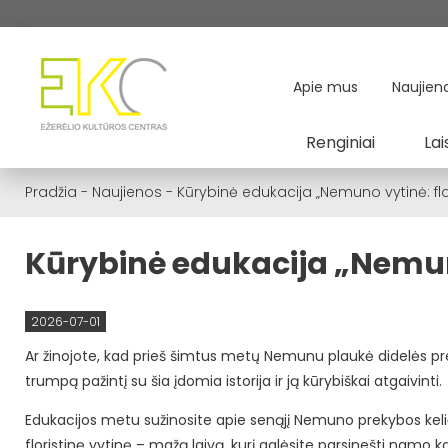
Apie mus
Naujien
Renginiai
Lai
Pradžia
-
Naujienos
-
Kūrybinė edukacija „Nemuno vytinė: flor
Kūrybinė edukacija „Nemuno 
2026-07-01
Ar žinojote, kad prieš šimtus metų Nemunu plaukė didelės prek
trumpą pažintį su šia įdomia istorija ir ją kūrybiškai atgaivinti.
Edukacijos metu sužinosite apie senąjį Nemuno prekybos kelią
floristinę vytinę – mažą laivą, kurį galėsite parsinešti namo 