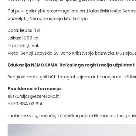
Tai puiki galimybė prasmingai praleisti laiką išskirtinėje Senos
pažvelgti į Nemuno istoriją kitu kampu.
Data: liepos 11 d.
Laikas: 13.00 val.
Trukmė: 1,5 val.
Vieta: Senoji Zapyškio Šv. Jono Krikštytojo bažnyčia, Muziejaus 
Edukacija NEMOKAMA.
Reikalinga registracija užpildant 
Renginio metu gali būti fotografuojama ir filmuojama. Užfik
Papildoma informacija:
ekskursijos@ezereliokc.lt
+370 684 03 614
Laukiame visų, norinčių kūrybiškai pažinti Nemuno istoriją ir i