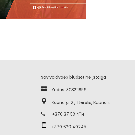
Savivaldybės biudžetinė įstaiga
Kodas: 303211856
Kauno g. 21, Ežerėlis, Kauno r.
+370 37 53 4114
+370 620 49745