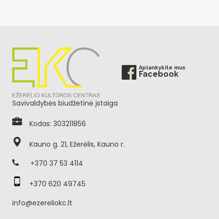
Aplankykite mus
Facebook
Savivaldybės biudžetinė įstaiga
Kodas: 303211856
Kauno g. 21, Ežerėlis, Kauno r.
+370 37 53 4114
+370 620 49745
info@ezereliokc.lt