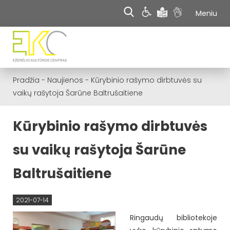
Meniu
Pradžia
-
Naujienos
-
Kūrybinio rašymo dirbtuvės su
vaikų rašytoja Šarūne Baltrušaitiene
Kūrybinio rašymo dirbtuvės
su vaikų rašytoja Šarūne
Baltrušaitiene
2021-07-14
Ringaudų bibliotekoje