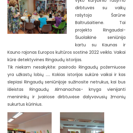
vyko kūrybinio rašymo
dirbtuvės su vaikų
rašytoja Šarūne
Baltrušaitiene. Tai
projekto Ringaudai-
Šiuolaikinė seniūnija
kartu su Kaunas ir
Kauno rajonas Europos kultūros sostinė 2022 veikla. Vaikai
kūrė detektyvines Ringaudų istorijas.
Tik niekam nesakykite: pasirodo Ringaudų požemiuose
yra užkastų lobių ….. Kokias istorijas sukūrė vaikai ir kas
slepiasi Ringaudų seniūnijoje sužinosite netrukus, kai bus
išleistas Ringaudų Almanachas- knyga vienijanti
menininkų ir įvairiose dirbtuvėse dalyvavusių žmonių
sukurtus kūrinius.