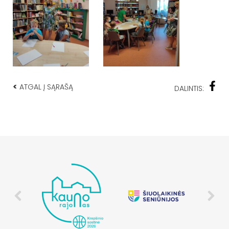
<
ATGAL Į SĄRAŠĄ
DALINTIS: