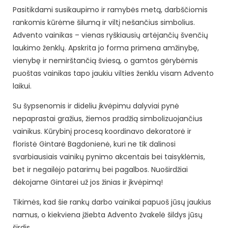
​Pasitikdami susikaupimo ir ramybės metą, darbščiomis
rankomis kūrėme šilumą ir viltį nešančius simbolius.
Advento vainikas – vienas ryškiausių artėjančių švenčių
laukimo ženklų. Apskrita jo forma primena amžinybę,
vienybę ir nemirštančią šviesą, o gamtos gėrybėmis
puoštas vainikas tapo jaukiu vilties ženklu visam Advento
laikui.
​Su šypsenomis ir dideliu įkvėpimu dalyviai pynė
nepaprastai gražius, žiemos pradžią simbolizuojančius
vainikus. Kūrybinį procesą koordinavo dekoratorė ir
floristė Gintarė Bagdonienė, kuri ne tik dalinosi
svarbiausiais vainikų pynimo akcentais bei taisyklėmis,
bet ir negailėjo patarimų bei pagalbos. Nuoširdžiai
dėkojame Gintarei už jos žinias ir įkvėpimą!
​Tikimės, kad šie rankų darbo vainikai papuoš jūsų jaukius
namus, o kiekviena įžiebta Advento žvakelė šildys jūsų
širdis