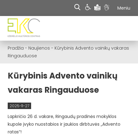
Meniu
Pradžia
-
Naujienos
-
Kūrybinis Advento vainikų vakaras
Ringauduose
Kūrybinis Advento vainikų
vakaras Ringauduose
2025-11-27
​Lapkričio 26 d. vakare, Ringaudų pradinės mokyklos
kupole įvyko nuostabios ir jaukios dirbtuvės „Advento
ratas“!