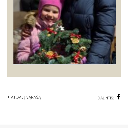
<
ATGAL Į SĄRAŠĄ
DALINTIS: