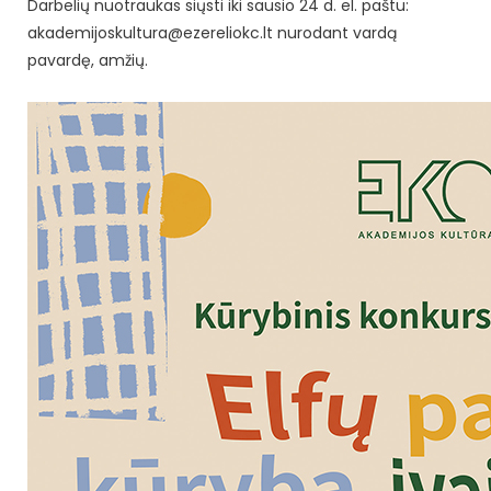
Darbelių nuotraukas siųsti iki sausio 24 d. el. paštu:
akademijoskultura@ezereliokc.lt nurodant vardą
pavardę, amžių.