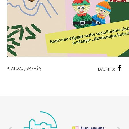
<
ATGAL Į SĄRAŠĄ
DALINTIS: