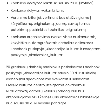
Konkurso vykdymo laikas: iki sausio 29 d. (imtinai)
Konkurso dalyviai: vaikai iki 12 m.
Vertinimo kriterijai: vertinant bus atsižvelgiama į
kūrybiškumą, originalumą, įdomų, savitą temos
pateikimą, pasirinktos technikos originalumą.
Konkurso organizavimo tvarka: visais nuskanuotais,
kokybiškai nufotografuotais darbeliais dalinsimės
Facebook puslapyje „Akademijos kultūra“ ir Instagram
paskyroje „akademijos_kultūra“
20 gražiausių darbelių savininkus paskelbsime Facebook
paskyroje „Akademijos kultūra“ sausio 30 d. ir susisiekę
asmeniškai apdovanosime sveikomis ir saldžiomis
Ežerėlio kultūros centro įsteigtomis dovanomis!
Iki 20 atrinktų darbelių keliaus į parodą, kuri bus
eksponuojama VDU Žemės ūkio akademijos bibliotekoje
nuo sausio 30 d. iki vasario pabaigos.