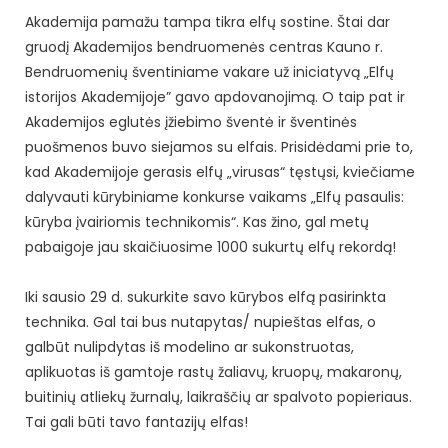
Akademija pamažu tampa tikra elfų sostine. Štai dar
gruodį Akademijos bendruomenės centras Kauno r.
Bendruomenių šventiniame vakare už iniciatyvą „Elfų
istorijos Akademijoje” gavo apdovanojimą. O taip pat ir
Akademijos eglutės įžiebimo šventė ir šventinės
puošmenos buvo siejamos su elfais. Prisidėdami prie to,
kad Akademijoje gerasis elfų „virusas“ tęstųsi, kviečiame
dalyvauti kūrybiniame konkurse vaikams „Elfų pasaulis:
kūryba įvairiomis technikomis“. Kas žino, gal metų
pabaigoje jau skaičiuosime 1000 sukurtų elfų rekordą!
Iki sausio 29 d. sukurkite savo kūrybos elfą pasirinkta
technika. Gal tai bus nutapytas/ nupieštas elfas, o
galbūt nulipdytas iš modelino ar sukonstruotas,
aplikuotas iš gamtoje rastų žaliavų, kruopų, makaronų,
buitinių atliekų žurnalų, laikraščių ar spalvoto popieriaus.
Tai gali būti tavo fantazijų elfas!