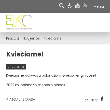
Meniu
Pradžia
-
Naujienos
-
Kviečiame!
Kviečiame!
2022-03-31
Kviečiame dalyvauti balandžio mėnesio renginiuose!
2022 m. balandžio mėnesio planas
<
ATGAL Į SĄRAŠĄ
DALINTIS: