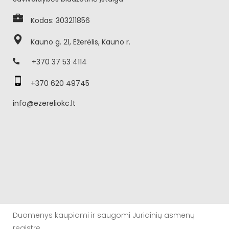
Kodas: 303211856
Kauno g. 21, Ežerėlis, Kauno r.
+370 37 53 4114
+370 620 49745
info@ezereliokc.lt
Duomenys kaupiami ir saugomi Juridinių asmenų
registre