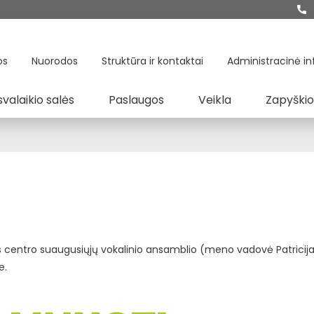
os
Nuorodos
Struktūra ir kontaktai
Administracinė in
svalaikio salės
Paslaugos
Veikla
Zapyškio
ros centro suaugusiųjų vokalinio ansamblio (meno vadovė Patricija
e.