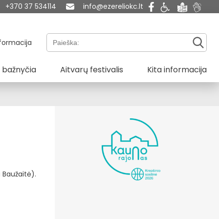
+370 37 534114
info@ezereliokc.lt
Paieška:
formacija
 bažnyčia
Aitvarų festivalis
Kita informacija
 Baužaitė).