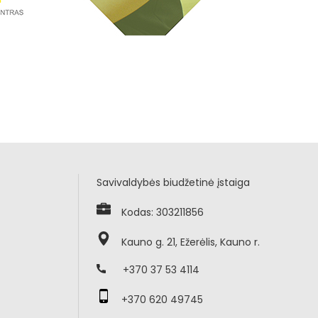
Savivaldybės biudžetinė įstaiga
Kodas: 303211856
Kauno g. 21, Ežerėlis, Kauno r.
+370 37 53 4114
+370 620 49745