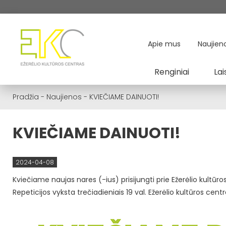
Apie mus
Naujien
Renginiai
Lai
Pradžia
-
Naujienos
-
KVIEČIAME DAINUOTI!
KVIEČIAME DAINUOTI!
2024-04-08
Kviečiame naujas nares (-ius) prisijungti prie Ežerėlio kultū
Repeticijos vyksta trečiadieniais 19 val. Ežerėlio kultūros centr