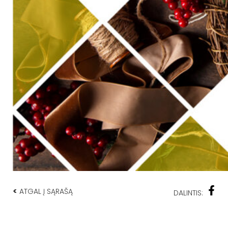
<
ATGAL Į SĄRAŠĄ
DALINTIS: