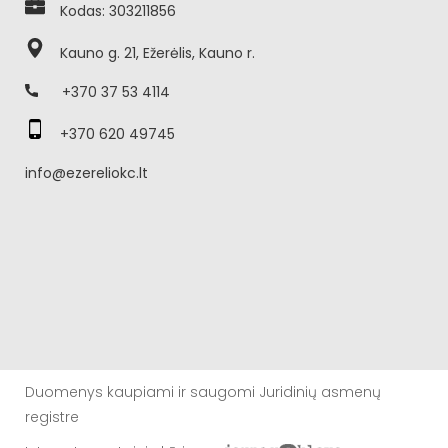
Kodas: 303211856
Kauno g. 21, Ežerėlis, Kauno r.
+370 37 53 4114
+370 620 49745
info@ezereliokc.lt
Duomenys kaupiami ir saugomi Juridinių asmenų
registre