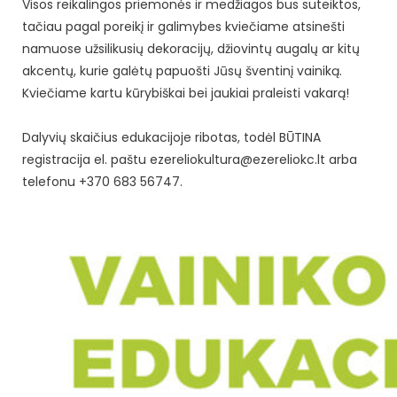
Visos reikalingos priemonės ir medžiagos bus suteiktos,
tačiau pagal poreikį ir galimybes kviečiame atsinešti
namuose užsilikusių dekoracijų, džiovintų augalų ar kitų
akcentų, kurie galėtų papuošti Jūsų šventinį vainiką.
Kviečiame kartu kūrybiškai bei jaukiai praleisti vakarą!
Dalyvių skaičius edukacijoje ribotas, todėl BŪTINA
registracija el. paštu ezereliokultura@ezereliokc.lt arba
telefonu +370 683 56747.