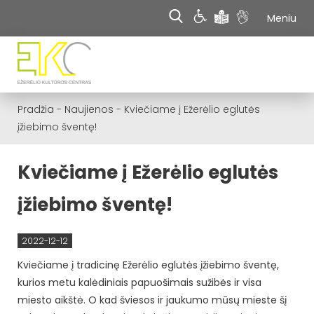
Meniu
Pradžia
-
Naujienos
-
Kviečiame į Ežerėlio eglutės
įžiebimo šventę!
Kviečiame į Ežerėlio eglutės
įžiebimo šventę!
2022-12-12
Kviečiame į tradicinę Ežerėlio eglutės įžiebimo šventę,
kurios metu kalėdiniais papuošimais sužibės ir visa
miesto aikštė. O kad šviesos ir jaukumo mūsų mieste šį