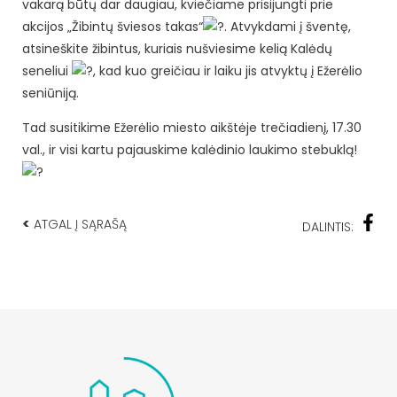
vakarą būtų dar daugiau, kviečiame prisijungti prie
akcijos „Žibintų šviesos takas“
. Atvykdami į šventę,
atsineškite žibintus, kuriais nušviesime kelią Kalėdų
seneliui
, kad kuo greičiau ir laiku jis atvyktų į Ežerėlio
seniūniją.
Tad susitikime Ežerėlio miesto aikštėje trečiadienį, 17.30
val., ir visi kartu pajauskime kalėdinio laukimo stebuklą!
<
ATGAL Į SĄRAŠĄ
DALINTIS: