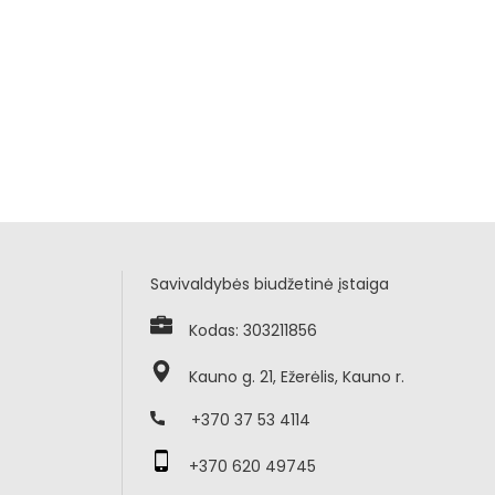
Savivaldybės biudžetinė įstaiga
Kodas: 303211856
Kauno g. 21, Ežerėlis, Kauno r.
+370 37 53 4114
+370 620 49745