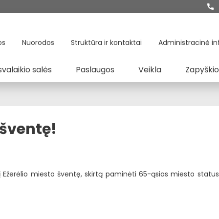
os
Nuorodos
Struktūra ir kontaktai
Administracinė in
svalaikio salės
Paslaugos
Veikla
Zapyškio
 šventę!
 į Ežerėlio miesto šventę, skirtą paminėti 65-ąsias miesto statu