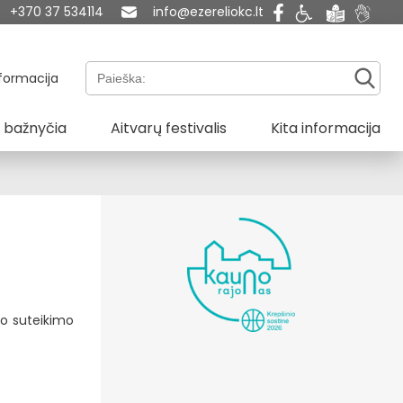
+370 37 534114
info@ezereliokc.lt
Paieška:
formacija
 bažnyčia
Aitvarų festivalis
Kita informacija
so suteikimo