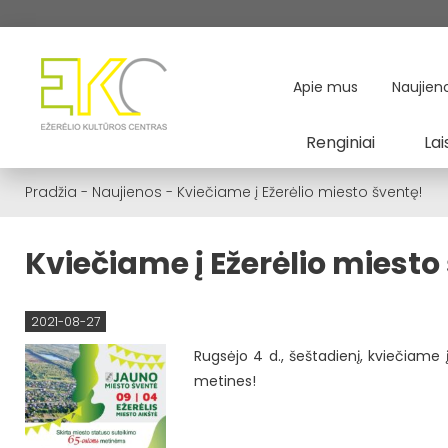
Apie mus
Naujien
Renginiai
Lai
Pradžia
-
Naujienos
-
Kviečiame į Ežerėlio miesto šventę!
Kviečiame į Ežerėlio miesto
2021-08-27
Rugsėjo 4 d., šeštadienį, kviečiame
metines!