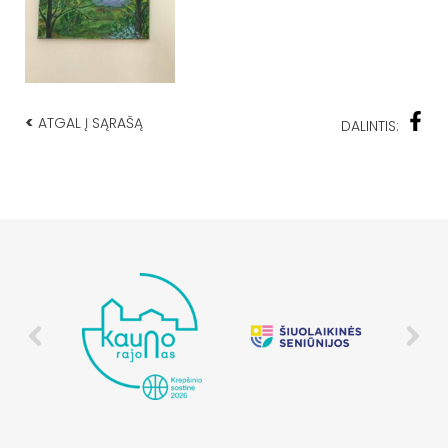
<
ATGAL Į SĄRAŠĄ
DALINTIS: