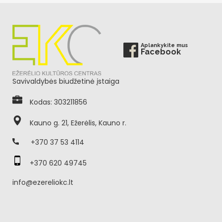
Aplankykite mus
Facebook
Savivaldybės biudžetinė įstaiga
Kodas: 303211856
Kauno g. 21, Ežerėlis, Kauno r.
+370 37 53 4114
+370 620 49745
info@ezereliokc.lt