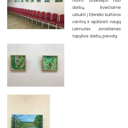
norint atsikvėpti nuo
darbų, kviečiame
užsukti į Ežerėlio kultūros
centrą ir apžiūrėti naują
Laimutės Jonaitienės
tapybos darbų parodą.