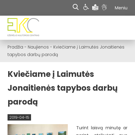
Meniu
Pradžia
-
Naujienos
-
Kviečiame į Laimutės Jonaitienės
tapybos darbų parodą
Kviečiame į Laimutės
Jonaitienės tapybos darbų
parodą
2019-04-15
Turint laisvą minutę ar