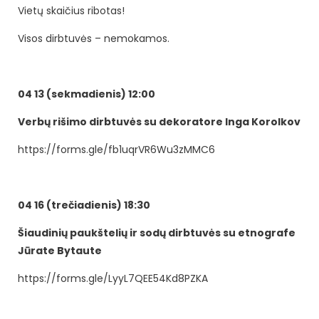
Vietų skaičius ribotas!
Visos dirbtuvės – nemokamos.
04 13 (sekmadienis) 12:00
Verbų rišimo dirbtuvės su dekoratore Inga Korolkov
https://forms.gle/fb1uqrVR6Wu3zMMC6
04 16 (trečiadienis) 18:30
Šiaudinių paukštelių ir sodų dirbtuvės su etnografe
Jūrate Bytaute
https://forms.gle/LyyL7QEE54Kd8PZKA