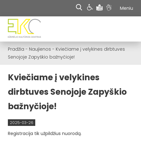
Meniu
Pradžia
-
Naujienos
-
Kviečiame į velykines dirbtuves
Senojoje Zapyškio bažnyčioje!
Kviečiame į velykines
dirbtuves Senojoje Zapyškio
bažnyčioje!
2025-03-26
Registracija tik užpildžius nuorodą.