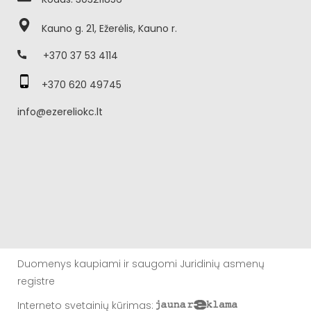
Kauno g. 21, Ežerėlis, Kauno r.
+370 37 53 4114
+370 620 49745
info@ezereliokc.lt
Duomenys kaupiami ir saugomi Juridinių asmenų
registre
Interneto svetainių kūrimas
: