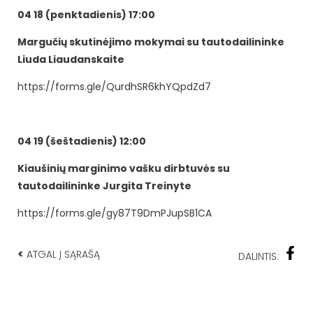
04 18 (penktadienis) 17:00
Margučių skutinėjimo mokymai su tautodailininke
Liuda Liaudanskaite
https://forms.gle/QurdhSR6khYQpdZd7
04 19 (šeštadienis) 12:00
Kiaušinių marginimo vašku dirbtuvės su
tautodailininke Jurgita Treinyte
https://forms.gle/gy87T9DmPJupSB1CA
<
ATGAL Į SĄRAŠĄ
DALINTIS: