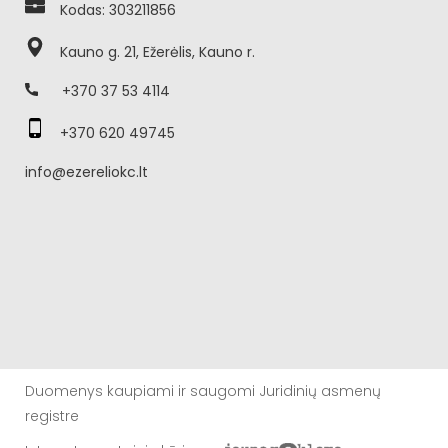
Kodas: 303211856
Kauno g. 21, Ežerėlis, Kauno r.
+370 37 53 4114
+370 620 49745
info@ezereliokc.lt
Duomenys kaupiami ir saugomi Juridinių asmenų
registre