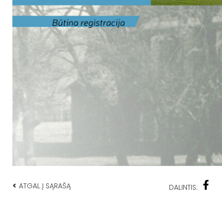
<
ATGAL Į SĄRAŠĄ
DALINTIS: