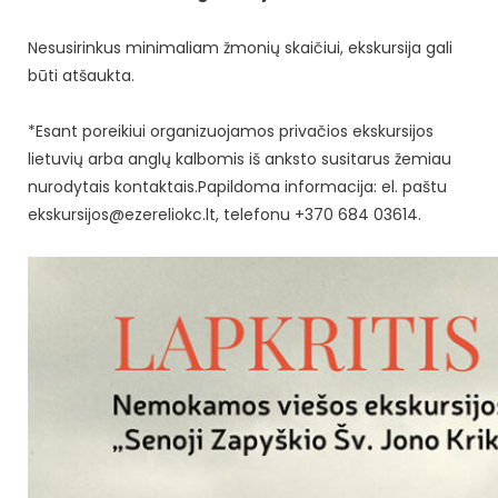
Nesusirinkus minimaliam žmonių skaičiui, ekskursija gali
būti atšaukta.
*Esant poreikiui organizuojamos privačios ekskursijos
lietuvių arba anglų kalbomis iš anksto susitarus žemiau
nurodytais kontaktais.Papildoma informacija: el. paštu
ekskursijos@ezereliokc.lt, telefonu +370 684 03614.