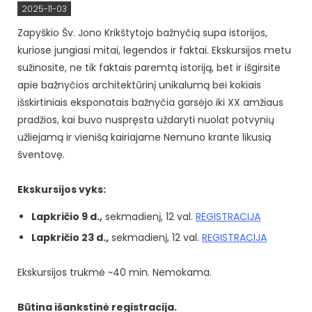
2025-11-03
Zapyškio Šv. Jono Krikštytojo bažnyčią supa istorijos,
kuriose jungiasi mitai, legendos ir faktai. Ekskursijos metu
sužinosite, ne tik faktais paremtą istoriją, bet ir išgirsite
apie bažnyčios architektūrinį unikalumą bei kokiais
išskirtiniais eksponatais bažnyčia garsėjo iki XX amžiaus
pradžios, kai buvo nuspręsta uždaryti nuolat potvynių
užliejamą ir vienišą kairiajame Nemuno krante likusią
šventovę.
Ekskursijos vyks:
Lapkričio 9 d.,
sekmadienį, 12 val.
REGISTRACIJA
Lapkričio 23 d.,
sekmadienį, 12 val.
REGISTRACIJA
Ekskursijos trukmė ~40 min. Nemokama.
Būtina išankstinė registracija.