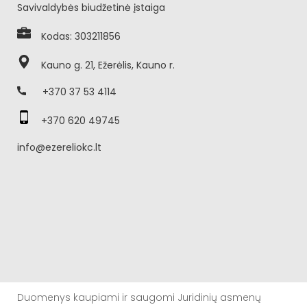
Savivaldybės biudžetinė įstaiga
Kodas: 303211856
Kauno g. 21, Ežerėlis, Kauno r.
+370 37 53 4114
+370 620 49745
info@ezereliokc.lt
Duomenys kaupiami ir saugomi Juridinių asmenų