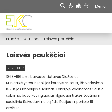
Meniu
Pradžia
-
Naujienos
-
Laisvės paukščiai
Laisvės paukščiai
2025-01-17
1863–1864 m. buvusios Lietuvos Didžiosios
Kunigaikštystės ir Lenkijos karalystės tautų išsivadavimo
iš Rusijos imperijos sukilimas, Lenkijoje vadinamas Sausio
sukilimu, buvo kovingiausias, ilgiausiai trukęs tautinio ir
socialinio išsivadavimo sąjūdis Rusijos imperijoje 19
amžiuje.