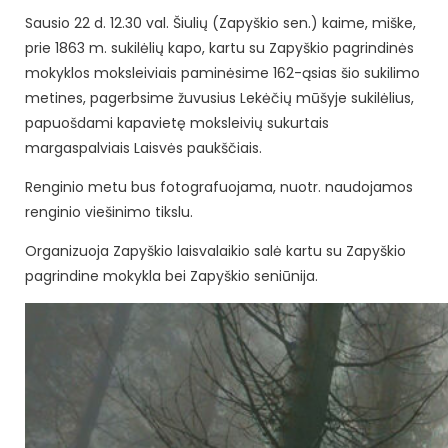
Sausio 22 d. 12.30 val. Šiulių (Zapyškio sen.) kaime, miške,
prie 1863 m. sukilėlių kapo, kartu su Zapyškio pagrindinės
mokyklos moksleiviais paminėsime 162-ąsias šio sukilimo
metines, pagerbsime žuvusius Lekėčių mūšyje sukilėlius,
papuošdami kapavietę moksleivių sukurtais
margaspalviais Laisvės paukščiais.
Renginio metu bus fotografuojama, nuotr. naudojamos
renginio viešinimo tikslu.
Organizuoja Zapyškio laisvalaikio salė kartu su Zapyškio
pagrindine mokykla bei Zapyškio seniūnija.