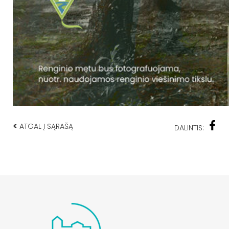
<
ATGAL Į SĄRAŠĄ
DALINTIS: