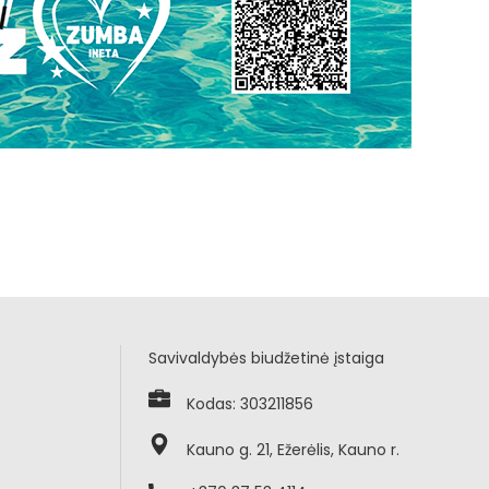
Savivaldybės biudžetinė įstaiga
Kodas: 303211856
Kauno g. 21, Ežerėlis, Kauno r.