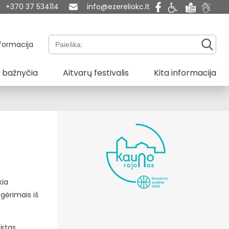
+370 37 534114
info@ezereliokc.lt
Paieška:
formacija
 bažnyčia
Aitvarų festivalis
Kita informacija
kia
 gėrimais iš
irtas