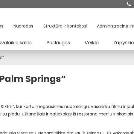
os
Nuorodos
Struktūra ir kontaktai
Administracinė in
svalaikio salės
Paslaugos
Veikla
Zapyškio
s“
„Palm Springs“
a & Grill“, kur kartu mėgausimės nuotaikingu, vasarišku filmu ir jau
ltu pledu, užkandžiais ir patiekalais iš restorano meniu ir skaniais
geriausią vietą sau. Nepamirškite draugų ir šeimos – šis vakaras sk