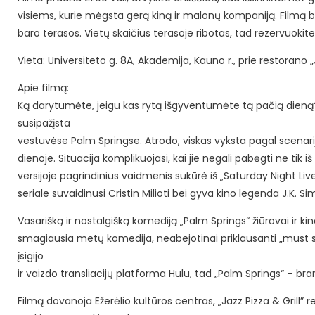
visiems, kurie mėgsta gerą kiną ir malonų kompaniją. Filmą bu
baro terasos. Vietų skaičius terasoje ribotas, tad rezervuokite
Vieta: Universiteto g. 8A, Akademija, Kauno r., prie restorano „J
Apie filmą:
Ką darytumėte, jeigu kas rytą išgyventumėte tą pačią dieną? N
susipažįsta
vestuvėse Palm Springse. Atrodo, viskas vyksta pagal scenarijų
dienoje. Situacija komplikuojasi, kai jie negali pabėgti ne tik 
versijoje pagrindinius vaidmenis sukūrė iš „Saturday Night Li
seriale suvaidinusi Cristin Milioti bei gyva kino legenda J.K. 
Vasarišką ir nostalgišką komediją „Palm Springs“ žiūrovai ir kin
smagiausia metų komedija, neabejotinai priklausanti „must se
įsigijo
ir vaizdo transliacijų platforma Hulu, tad „Palm Springs“ – bra
Filmą dovanoja Ežerėlio kultūros centras, „Jazz Pizza & Grill” 