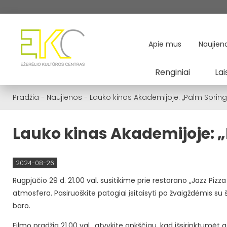
Apie mus
Naujien
Renginiai
Lai
Pradžia
-
Naujienos
-
Lauko kinas Akademijoje: „Palm Spring
Lauko kinas Akademijoje: 
2024-08-26
Rugpjūčio 29 d. 21.00 val. susitikime prie restorano „Jazz Pizz
atmosfera. Pasiruoškite patogiai įsitaisyti po žvaigždėmis su ši
baro.
Filmo pradžia 21.00 val., atvykite ankščiau, kad išsirinktumėt 