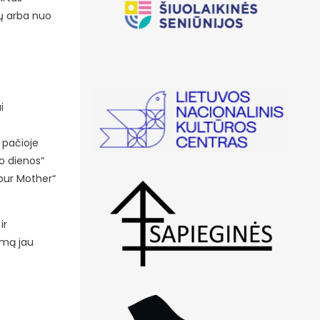
ių arba nuo
i
 pačioje
ko dienos“
Your Mother“
ir
lmą jau