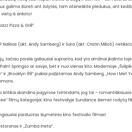
s galima žiūrėti ant žolytės, tam atsineškite pledukus, ant kėdž
 vietą iš anksto!
azz Pizza & Grill”.
ailsas (akt. Andy Samberg) ir Sara (akt. Cristin Milioti) netikėta
, tačiau porelė galiausiai supranta, kad yra amžinai įkalinta toje
iš Palm Springso ar savęs, bet ir nuo vienas kito. Modernioje „Švilpi
ve“ ir „Brooklyn 99“ puikiai pažįstamas Andy Samberg, „How I Met 
Simmons.
o kritikai skandina pagyrose tvirtindami, jog tai – romantiškiausia 
e“ filmų kategorijai. Kino festivalyje Sundance šiemet rodytą fi
ngiausiai parduotas šiųmetinio kino festivalio filmas!
restoranas ir „Zumba Ineta“.