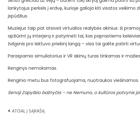
Skristi greičiau už vėją – būtent tokį skrydį galima patirti su p
lankytojus perkels į erdvę, kurioje galioja kiti visatos veikimo
įspūdžius.
Muziejus taip pat atsiveš virtualios realybės akinius: ši pramog
apžiūrint jų interjerą ir patyrinėti tai, kas paprastiems keleiv
žvilgsnis pro lėktuvo priekinį langą – visa tai galite patirti vi
Parasparnio simuliatorius ir VR akinių turas tinkamas ir ma
Renginys nemokamas.
Renginio metu bus fotografuojama, nuotraukos viešinamos.
Senoji Zapyškio bažnyčia – ne Nemuno, o kultūros potvynis j
<
ATGAL Į SĄRAŠĄ