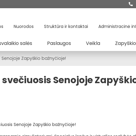
os
Nuorodos
Struktūra ir kontaktai
Administracinė in
svalaikio salės
Paslaugos
Veikla
Zapyškio
s Senojoje Zapyškio bažnyčioje!
 svečiuosis Senojoje Zapyški
iuosis Senojoje Zapyškio bažnyčioje!