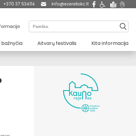
+370 37 534114
info@ezereliokc.lt
Paieška:
formacija
 bažnyčia
Aitvarų festivalis
Kita informacija
o