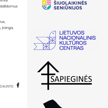
iniai
neišdildomus
vus,
, įranga,
DALINTIS: