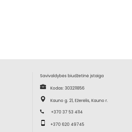
Savivaldybės biudžetinė įstaiga
Kodas: 303211856
Kauno g. 21, Ežerėlis, Kauno r.
+370 37 53 4114
+370 620 49745