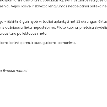
arasparnio simuliatoriumi. Specialus lopšys ir virtualios realybės ak
 dėsniai. Vėjas, laisvė ir skrydžio lengvumas neabejotinai palieka 
a – išskirtinė galimybė virtualiai aplankyti net 22 skirtingus lėktu
iams dažniausiai lieka nepastebima. Piloto kabina, prietaisų skydelis
rtualaus turo po lėktuvus metu.
žiesiems lankytojams, ir suaugusiems asmenims.
au 5-erius metus!