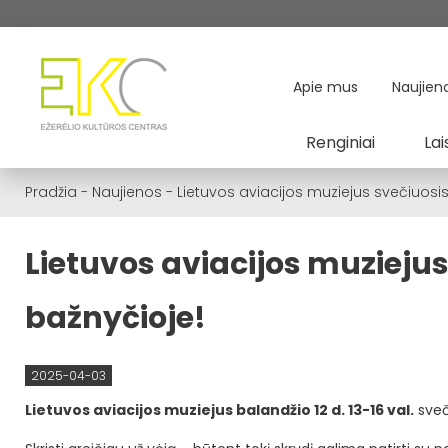
Apie mus
Naujien
Renginiai
Lai
Pradžia
-
Naujienos
-
Lietuvos aviacijos muziejus svečiuosi
Lietuvos aviacijos muziejus
bažnyčioje!
2025-04-03
Lietuvos aviacijos muziejus balandžio 12 d. 13-16 val.
sveč