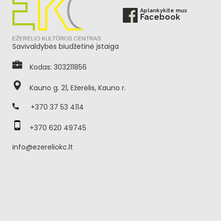
Aplankykite mus
Facebook
Savivaldybės biudžetinė įstaiga
Kodas: 303211856
Kauno g. 21, Ežerėlis, Kauno r.
+370 37 53 4114
+370 620 49745
info@ezereliokc.lt