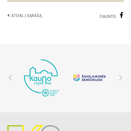
<
ATGAL Į SĄRAŠĄ
DALINTIS: