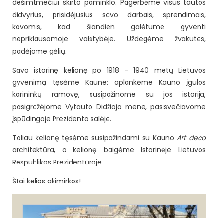
dešimtmečiui skirto paminklo. Pagerbėme visus tautos
didvyrius, prisidėjusius savo darbais, sprendimais,
kovomis, kad šiandien galėtume gyventi
nepriklausomoje valstybėje. Uždegėme žvakutes,
padėjome gėlių.
Savo istorinę kelionę po 1918 – 1940 metų Lietuvos
gyvenimą tęsėme Kaune: aplankėme Kauno įgulos
karininkų ramovę, susipažinome su jos istorija,
pasigrožėjome Vytauto Didžiojo mene, pasisvečiavome
įspūdingoje Prezidento salėje.
Toliau kelionę tęsėme susipažindami su Kauno
Art deco
architektūra, o kelionę baigėme Istorinėje Lietuvos
Respublikos Prezidentūroje.
Štai kelios akimirkos!