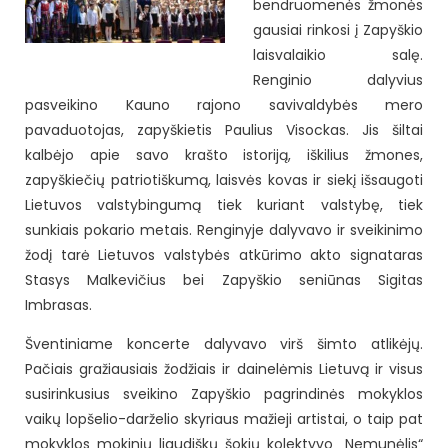
bendruomenės žmonės
gausiai rinkosi į Zapyškio
laisvalaikio salę.
Renginio dalyvius
pasveikino Kauno rajono savivaldybės mero
pavaduotojas, zapyškietis Paulius Visockas. Jis šiltai
kalbėjo apie savo krašto istoriją, iškilius žmones,
zapyškiečių patriotiškumą, laisvės kovas ir siekį išsaugoti
Lietuvos valstybingumą tiek kuriant valstybę, tiek
sunkiais pokario metais.
Renginyje dalyvavo ir sveikinimo
žodį tarė Lietuvos valstybės atkūrimo akto signataras
Stasys Malkevičius bei Zapyškio seniūnas Sigitas
Imbrasas.
Šventiniame koncerte dalyvavo virš šimto atlikėjų.
Pačiais gražiausiais žodžiais ir dainelėmis Lietuvą ir visus
susirinkusius sveikino Zapyškio pagrindinės mokyklos
vaikų lopšelio-darželio skyriaus mažieji artistai, o taip pat
mokyklos mokinių liaudiškų šokių kolektyvo „Nemunėlis“