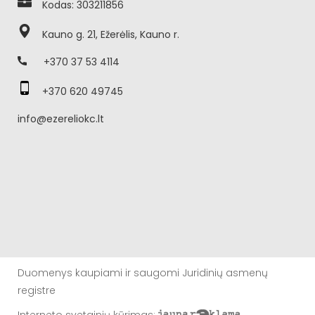
Kodas: 303211856
Kauno g. 21, Ežerėlis, Kauno r.
+370 37 53 4114
+370 620 49745
info@ezereliokc.lt
Duomenys kaupiami ir saugomi Juridinių asmenų
registre