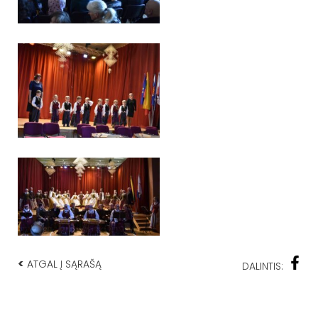
<
ATGAL Į SĄRAŠĄ
DALINTIS: