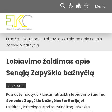
Meniu
Pradžia
-
Naujienos
-
Lobiavimo žaidimas apie Senąją
Zapyškio bažnyčią
Lobiavimo žaidimas apie
Senąją Zapyškio bažnyčią
2026-01-01
Pasiruošę nuotykiui? Laikas įsitraukti į
lobiavimo žaidimą
Senosios Zapyškio bažnyčios teritorijoje!
Leiskitės į žaismingą istorijos tyrinėjimą. Ieškokite