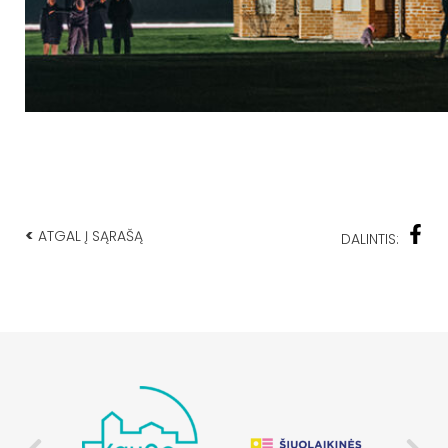
<
ATGAL Į SĄRAŠĄ
DALINTIS: