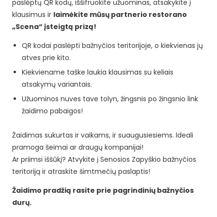
paslėptų QR kodų, iššifruokite užuominas, atsakykite į
klausimus ir
laimėkite mūsų partnerio restorano
„Scena“ įsteigtą prizą!
QR kodai paslėpti bažnyčios teritorijoje, o kiekvienas jų
atves prie kito.
Kiekviename taške laukia klausimas su keliais
atsakymų variantais.
Užuominos nuves tave tolyn, žingsnis po žingsnio link
žaidimo pabaigos!
Žaidimas sukurtas ir vaikams, ir suaugusiesiems. Ideali
pramoga šeimai ar draugų kompanijai!
Ar priimsi iššūkį? Atvykite į Senosios Zapyškio bažnyčios
teritoriją ir atraskite šimtmečių paslaptis!
Žaidimo pradžią rasite prie pagrindinių bažnyčios
durų.