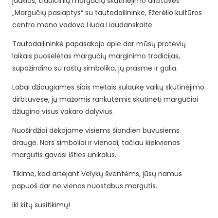
jaukios, tradicinių margučių skutinėjimo dirbtuvės
„Margučių paslaptys“ su tautodailininke, Ežerėlio kultūros
centro meno vadove Liuda Liaudanskaite.
Tautodailininkė papasakojo apie dar mūsų protėvių
laikais puoselėtas margučių marginimo tradicijas,
supažindino su raštų simbolika, jų prasme ir galia.
Labai džiaugiamės šiais metais sulaukę vaikų skutinėjimo
dirbtuvėse, jų mažomis rankutėmis skutinėti margučiai
džiugino visus vakaro dalyvius.
Nuoširdžiai dėkojame visiems šiandien buvusiems
drauge. Nors simboliai ir vienodi, tačiau kiekvienas
margutis gavosi išties unikalus.
Tikime, kad artėjant Velykų šventėms, jūsų namus
papuoš dar ne vienas nuostabus margutis.
Iki kitų susitikimų!