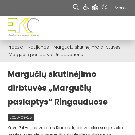
Meniu
Pradžia
-
Naujienos
-
Margučių skutinėjimo dirbtuvės
„Margučių paslaptys“ Ringauduose
Margučių skutinėjimo
dirbtuvės „Margučių
paslaptys“ Ringauduose
2026-03-25
Kovo 24-osios vakaras Ringaudų laisvalaikio salėje vyko