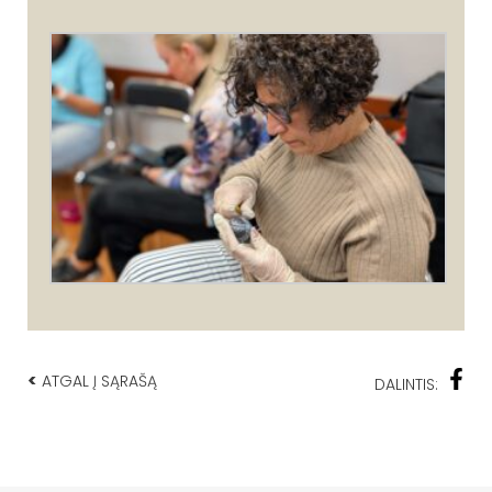
<
ATGAL Į SĄRAŠĄ
DALINTIS: