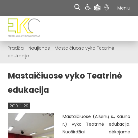
Meniu
Pradžia
-
Naujienos
-
Mastaičiuose vyko Teatrinė
edukacija
Mastaičiuose vyko Teatrinė
edukacija
2019-11-29
Mastaičiuose (Alšėnų s., Kauno
r.) vyko Teatrinė edukacija.
Nuoširdžiai dėkojame