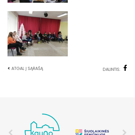
<
ATGAL Į SĄRAŠĄ
DALINTIS: