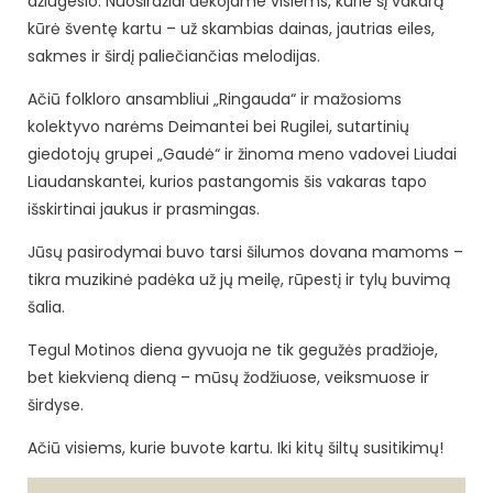
džiugesio. Nuoširdžiai dėkojame visiems, kurie šį vakarą
kūrė šventę kartu – už skambias dainas, jautrias eiles,
sakmes ir širdį paliečiančias melodijas.
Ačiū folkloro ansambliui „Ringauda“ ir mažosioms
kolektyvo narėms Deimantei bei Rugilei, sutartinių
giedotojų grupei „Gaudė“ ir žinoma meno vadovei Liudai
Liaudanskantei, kurios pastangomis šis vakaras tapo
išskirtinai jaukus ir prasmingas.
Jūsų pasirodymai buvo tarsi šilumos dovana mamoms –
tikra muzikinė padėka už jų meilę, rūpestį ir tylų buvimą
šalia.
Tegul Motinos diena gyvuoja ne tik gegužės pradžioje,
bet kiekvieną dieną – mūsų žodžiuose, veiksmuose ir
širdyse.
Ačiū visiems, kurie buvote kartu. Iki kitų šiltų susitikimų!