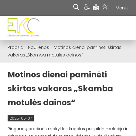
Meniu
Pradžia
-
Naujienos
-
Motinos dienai paminėti skirtas
vakaras „Skamba motulės dainos“
Motinos dienai paminėti
skirtas vakaras „Skamba
motulės dainos“
2025-05-07
Ringaudų pradinės mokyklos kupolas prisipildė melodijų ir