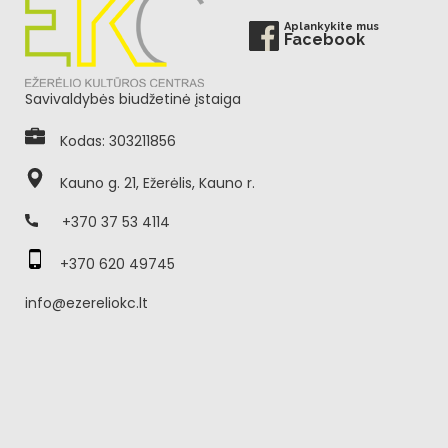
Aplankykite mus
Facebook
Savivaldybės biudžetinė įstaiga
Kodas: 303211856
Kauno g. 21, Ežerėlis, Kauno r.
+370 37 53 4114
+370 620 49745
info@ezereliokc.lt