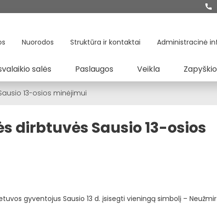
os
Nuorodos
Struktūra ir kontaktai
Administracinė in
svalaikio salės
Paslaugos
Veikla
Zapyškio
 Sausio 13-osios minėjimui
s dirbtuvės Sausio 13-osios
Lietuvos gyventojus Sausio 13 d. įsisegti vieningą simbolį – Neužmi