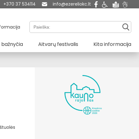
+370 37 534114
info@ezereliokc.lt
Paieška:
formacija
 bažnyčia
Aitvarų festivalis
Kita informacija
rštuolės