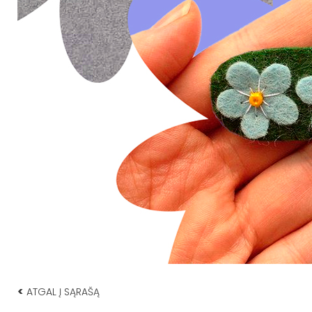
<
ATGAL Į SĄRAŠĄ