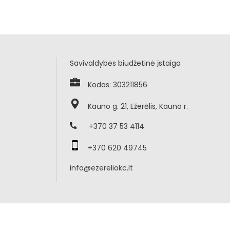
Savivaldybės biudžetinė įstaiga
Kodas: 303211856
Kauno g. 21, Ežerėlis, Kauno r.
+370 37 53 4114
+370 620 49745
info@ezereliokc.lt