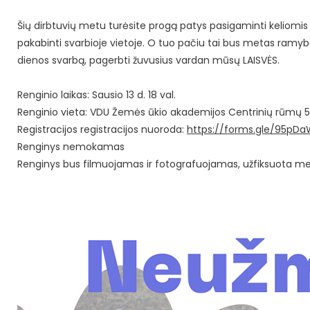
Šių dirbtuvių metu turėsite progą patys pasigaminti keliomis t
pakabinti svarbioje vietoje. O tuo pačiu tai bus metas ramybė
dienos svarbą, pagerbti žuvusius vardan mūsų LAISVĖS.
Renginio laikas: Sausio 13 d. 18 val.
Renginio vieta: VDU Žemės ūkio akademijos Centrinių rūmų 5
Registracijos registracijos nuoroda:
https://forms.gle/95p
Renginys nemokamas
Renginys bus filmuojamas ir fotografuojamas, užfiksuota m