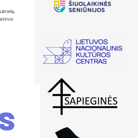
suknelę,
nėtinos