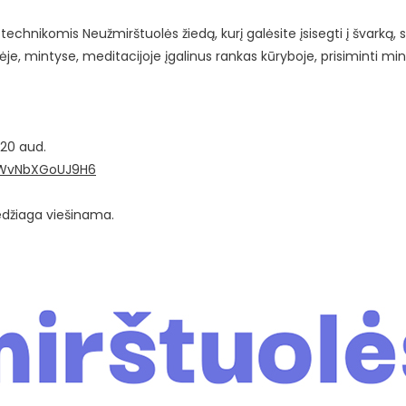
echnikomis Neužmirštuolės žiedą, kurį galėsite įsisegti į švarką, 
je, mintyse, meditacijoje įgalinus rankas kūryboje, prisiminti mi
20 aud.
DaWvNbXGoUJ9H6
edžiaga viešinama.