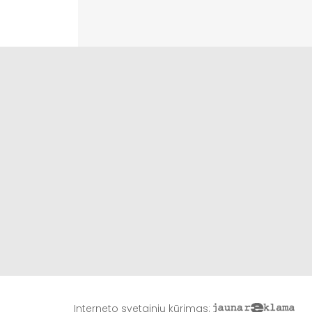
Interneto svetainių kūrimas
: