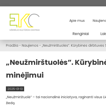
Apie mus
Naujien
Renginiai
Lai
Pradžia
-
Naujienos
-
„Neužmirštuolės”. Kūrybinės dirbtuvės
„Neužmirštuolės”. Kūrybinė
minėjimui
2025-01-13
„Neužmirštuolė“ – tai nacionalinė iniciatyva, raginanti visus 
žiedą.