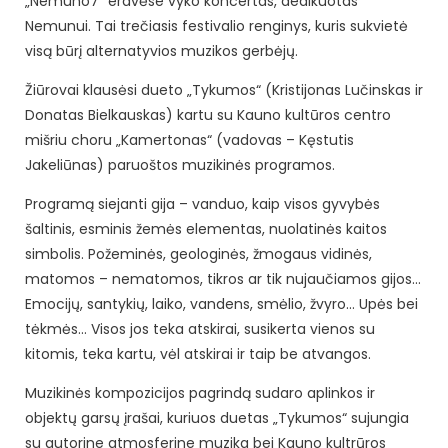
„Nemuno7“ erdvėse vyko koncertas, dedikuotas
Nemunui. Tai trečiasis festivalio renginys, kuris sukvietė
visą būrį alternatyvios muzikos gerbėjų.
Žiūrovai klausėsi dueto „Tykumos“ (Kristijonas Lučinskas ir
Donatas Bielkauskas) kartu su Kauno kultūros centro
mišriu choru „Kamertonas“ (vadovas – Kęstutis
Jakeliūnas) paruoštos muzikinės programos.
Programą siejanti gija – vanduo, kaip visos gyvybės
šaltinis, esminis žemės elementas, nuolatinės kaitos
simbolis. Požeminės, geologinės, žmogaus vidinės,
matomos – nematomos, tikros ar tik nujaučiamos gijos…
Emocijų, santykių, laiko, vandens, smėlio, žvyro… Upės bei
tėkmės… Visos jos teka atskirai, susikerta vienos su
kitomis, teka kartu, vėl atskirai ir taip be atvangos.
Muzikinės kompozicijos pagrindą sudaro aplinkos ir
objektų garsų įrašai, kuriuos duetas „Tykumos“ sujungia
su autorine atmosferine muzika bei Kauno kultrūros