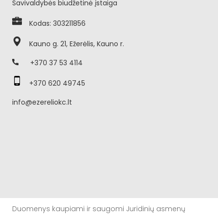
Savivaldybės biudžetinė įstaiga
Kodas: 303211856
Kauno g. 21, Ežerėlis, Kauno r.
+370 37 53 4114
+370 620 49745
info@ezereliokc.lt
Duomenys kaupiami ir saugomi Juridinių asmenų