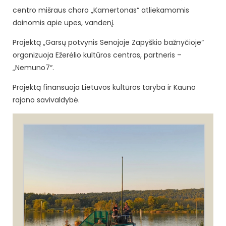
centro mišraus choro „Kamertonas“ atliekamomis
dainomis apie upes, vandenį.
Projektą „Garsų potvynis Senojoje Zapyškio bažnyčioje“
organizuoja Ežerėlio kultūros centras, partneris –
„Nemuno7“.
Projektą finansuoja Lietuvos kultūros taryba ir Kauno
rajono savivaldybė.