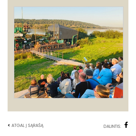
<
ATGAL Į SĄRAŠĄ
DALINTIS: