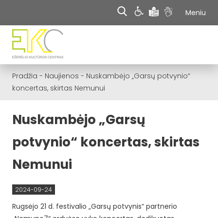
Meniu
Pradžia
-
Naujienos
-
Nuskambėjo „Garsų potvynio“
koncertas, skirtas Nemunui
Nuskambėjo „Garsų
potvynio“ koncertas, skirtas
Nemunui
2024-09-24
Rugsėjo 21 d. festivalio „Garsų potvynis“ partnerio