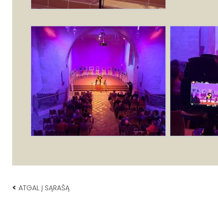
<
ATGAL Į SĄRAŠĄ