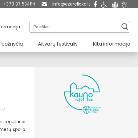
+370 37 534114
info@ezereliokc.lt
Paieška:
formacija
 bažnyčia
Aitvarų festivalis
Kita informacija
s“.
 reguliariai
 metų spalio