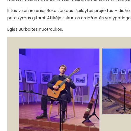
Kitas visai neseniai Roko Jurkaus išpildytas projektas – didž
pritaikymas gitarai. Atlikėjo sukurtos aranžuotės yra ypating
Eglės Burbaitės nuotraukos.