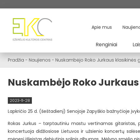
Apie mus
Naujien
Renginiai
Lai
Pradžia
-
Naujienos
-
Nuskambėjo Roko Jurkaus klasikinės gi
Nuskambėjo Roko Jurkaus kl
2023-11-28
Lapkričio 25 d. (šeštadienį) Senojoje Zapyškio bažnyčioje įvyk
Rokas Jurkus – tarptautiniu mastu vertinamas gitaristas, pasi
koncertuoja didžiosiose Lietuvos ir užsienio koncertų salėse
mėnesį išleistas debiutinis solinis albumas „Mėlyno smėlio pi