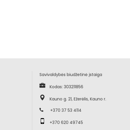
Savivaldybės biudžetinė įstaiga
Kodas: 303211856
Kauno g. 21, Ežerėlis, Kauno r.
+370 37 53 4114
+370 620 49745