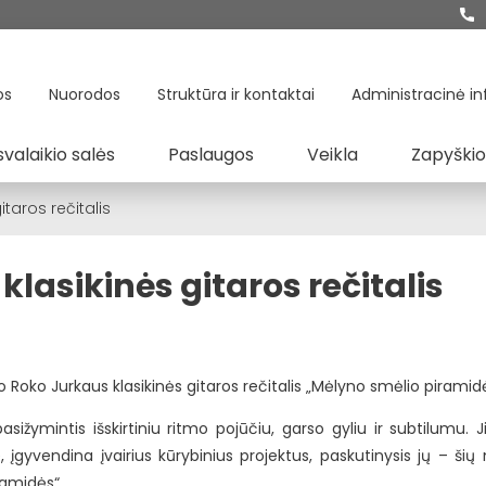
os
Nuorodos
Struktūra ir kontaktai
Administracinė in
svalaikio salės
Paslaugos
Veikla
Zapyškio
taros rečitalis
asikinės gitaros rečitalis
o Roko Jurkaus klasikinės gitaros rečitalis „Mėlyno smėlio piramidė
žymintis išskirtiniu ritmo pojūčiu, garso gyliu ir subtilumu. Jis
, įgyvendina įvairius kūrybinius projektus, paskutinysis jų – šių
ramidės“.