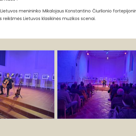
io Lietuvos menininko Mikalojaus Konstantino Čiurlionio fortepijon
os reikšmės Lietuvos klasikinės muzikos scenai.