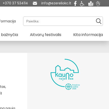
+370 37 534114
info@ezereliokc.lt
Paieška:
formacija
 bažnyčia
Aitvarų festivalis
Kita informacija
tas,
rą
dama naują