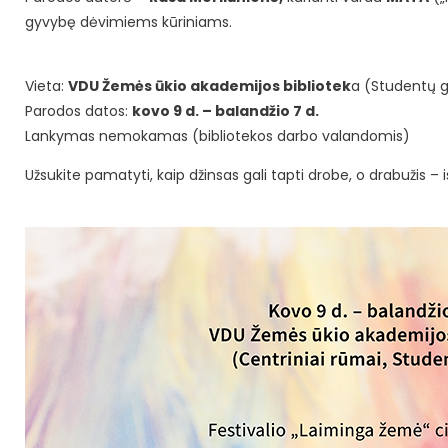
gyvybę dėvimiems kūriniams.
Vieta:
VDU Žemės ūkio akademijos bibliotek
a (Studentų g.
Parodos datos:
kovo 9 d. – balandžio 7 d.
Lankymas nemokamas (bibliotekos darbo valandomis)
Užsukite pamatyti, kaip džinsas gali tapti drobe, o drabužis – i