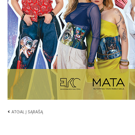
<
ATGAL Į SĄRAŠĄ