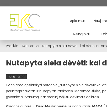
Apie mus
Naujien
Renginiai
Lai
Pradžia
-
Naujienos
-
Nutapyta siela dėvėti: kai džinsas t
Nutapyta siela dėvėti: kai
2026-03-09
Kviečiame apsilankyti parodoje „Nutapyta siela dėvėti: kai 
perinterpretuotas ir nutapytas rankomis. Matomos siūlės, pot
gyvenimą, tvarumą ir asmeninį ryšį su dėvimais daiktais.
Parodos autorė –
Rasa Merliūnienė,
kurianti vardu
MATA
(„