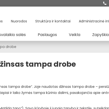
os
Nuorodos
Struktūra ir kontaktai
Administracinė in
svalaikio salės
Paslaugos
Veikla
Zapyškio
ampa drobe
 džinsas tampa drobe
džinsas tampa drobe“. Joje naudotas džinsas tampa drobe – persiū
ėpiai ir laiko žymės tampa kūrinio dalimi, pasakojančia apie ant
Matilda tapo“). Savo kūryboje ji jungia tapybą ir tekstilę, suteik