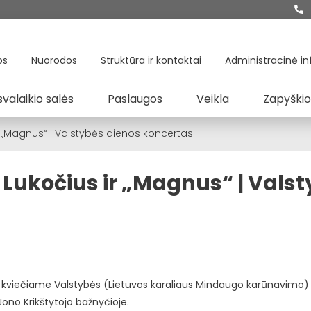
os
Nuorodos
Struktūra ir kontaktai
Administracinė in
svalaikio salės
Paslaugos
Veikla
Zapyškio
 „Magnus“ | Valstybės dienos koncertas
Lukočius ir „Magnus“ | Vals
“, kviečiame Valstybės (Lietuvos karaliaus Mindaugo karūnavimo)
Jono Krikštytojo bažnyčioje.