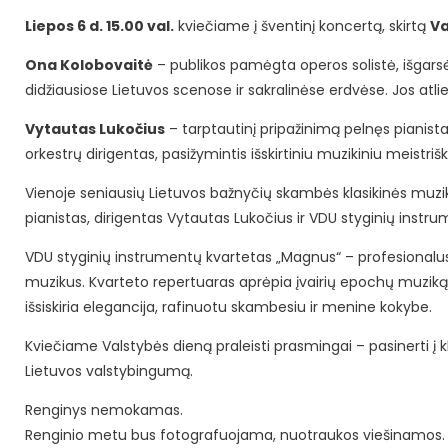
Liepos 6 d. 15.00 val.
kviečiame į šventinį koncertą, skirtą
Va
Ona Kolobovaitė
– publikos pamėgta operos solistė, išgarsėj
didžiausiose Lietuvos scenose ir sakralinėse erdvėse. Jos at
Vytautas Lukočius
– tarptautinį pripažinimą pelnęs pianistas
orkestrų dirigentas, pasižymintis išskirtiniu muzikiniu meistr
Vienoje seniausių Lietuvos bažnyčių skambės klasikinės muzik
pianistas, dirigentas Vytautas Lukočius ir VDU styginių inst
VDU styginių instrumentų kvartetas „Magnus“ – profesionalus 
muzikus. Kvarteto repertuaras aprėpia įvairių epochų muziką – 
išsiskiria elegancija, rafinuotu skambesiu ir menine kokybe.
Kviečiame Valstybės dieną praleisti prasmingai – pasinerti į k
Lietuvos valstybingumą.
Renginys nemokamas.
Renginio metu bus fotografuojama, nuotraukos viešinamos.