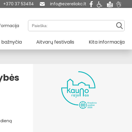
+370 37 534114
info@ezereliokc.lt
Paieška:
formacija
 bažnyčia
Aitvarų festivalis
Kita informacija
tybės
 dieną