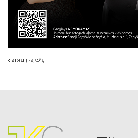
<
ATGAL Į SĄRAŠĄ