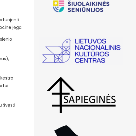
ertuojanti
ocine jėga.
sienio
nas),
rkestro
rtai
u švęsti