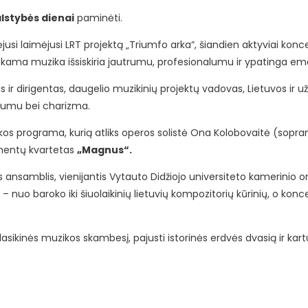
lstybės dienai
paminėti.
usi laimėjusi LRT projektą „Triumfo arka“, šiandien aktyviai konc
liekama muzika išsiskiria jautrumu, profesionalumu ir ypatinga em
 ir dirigentas, daugelio muzikinių projektų vadovas, Lietuvos ir už
iškumu bei charizma.
os programa, kurią atliks operos solistė Ona Kolobovaitė (sopra
rumentų kvartetas
„Magnus“.
ansamblis, vienijantis Vytauto Didžiojo universiteto kamerinio o
nuo baroko iki šiuolaikinių lietuvių kompozitorių kūrinių, o konce
lasikinės muzikos skambesį, pajusti istorinės erdvės dvasią ir kart