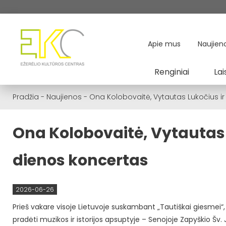
Apie mus
Naujien
Renginiai
Lai
Pradžia
-
Naujienos
-
Ona Kolobovaitė, Vytautas Lukočius ir
Ona Kolobovaitė, Vytautas 
dienos koncertas
2026-06-26
Prieš vakare visoje Lietuvoje suskambant „Tautiškai giesmei
pradėti muzikos ir istorijos apsuptyje – Senojoje Zapyškio Šv. 