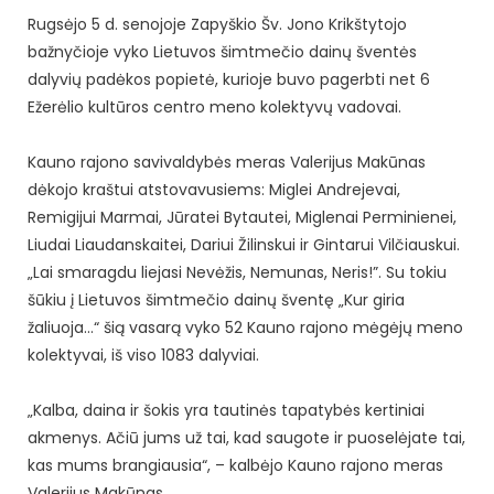
Rugsėjo 5 d. senojoje Zapyškio Šv. Jono Krikštytojo
bažnyčioje vyko Lietuvos šimtmečio dainų šventės
dalyvių padėkos popietė, kurioje buvo pagerbti net 6
Ežerėlio kultūros centro meno kolektyvų vadovai.
Kauno rajono savivaldybės meras Valerijus Makūnas
dėkojo kraštui atstovavusiems: Miglei Andrejevai,
Remigijui Marmai, Jūratei Bytautei, Miglenai Perminienei,
Liudai Liaudanskaitei, Dariui Žilinskui ir Gintarui Vilčiauskui.
„Lai smaragdu liejasi Nevėžis, Nemunas, Neris!”. Su tokiu
šūkiu į Lietuvos šimtmečio dainų šventę „Kur giria
žaliuoja…“ šią vasarą vyko 52 Kauno rajono mėgėjų meno
kolektyvai, iš viso 1083 dalyviai.
„Kalba, daina ir šokis yra tautinės tapatybės kertiniai
akmenys. Ačiū jums už tai, kad saugote ir puoselėjate tai,
kas mums brangiausia“, – kalbėjo Kauno rajono meras
Valerijus Makūnas.