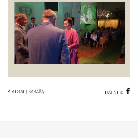
<
ATGAL Į SĄRAŠĄ
DALINTIS: