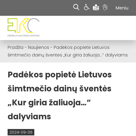
Meniu
Pradžia
-
Naujienos
-
Padėkos popietė Lietuvos
šimtmečio dainų šventės „Kur giria žaliuoja…“ dalyviams
Padėkos popietė Lietuvos
šimtmečio dainų šventės
„Kur giria žaliuoja…“
dalyviams
2024-09-06