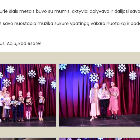
rie šiais metais buvo su mumis, aktyviai dalyvavo ir dalijosi sa
ios savo nuostabia muzika sukūrė ypatingą vakaro nuotaiką ir pa
us. Ačiū, kad esate!