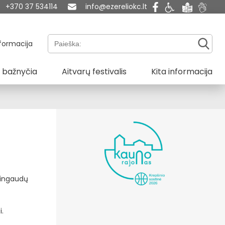
+370 37 534114
info@ezereliokc.lt
Paieška:
formacija
 bažnyčia
Aitvarų festivalis
Kita informacija
Ringaudų
i.