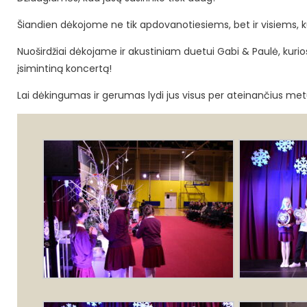
Šiandien dėkojome ne tik apdovanotiesiems, bet ir visiems, ku
Nuoširdžiai dėkojame ir akustiniam duetui Gabi & Paulė, kur
įsimintiną koncertą!
Lai dėkingumas ir gerumas lydi jus visus per ateinančius met