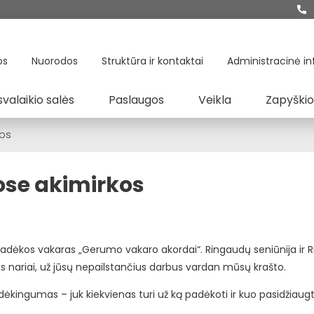
os
Nuorodos
Struktūra ir kontaktai
Administracinė in
svalaikio salės
Paslaugos
Veikla
Zapyškio
kos
se akimirkos
 padėkos vakaras „Gerumo vakaro akordai“. Ringaudų seniūnija ir 
 nariai, už jūsų nepailstančius darbus vardan mūsų krašto.
dėkingumas – juk kiekvienas turi už ką padėkoti ir kuo pasidžiaugt