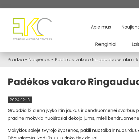
Apie mus
Naujien
Renginiai
Lai
Pradžia
-
Naujienos
-
Padėkos vakaro Ringauduose akimir
Padėkos vakaro Ringauduo
2024-12-13
Gruodžio 13 dieną įvyko itin jaukus ir bendruomenei svarbus
pradinė mokykla nuoširdžiai dėkojo jums, mieli bendruomenės
Mokyklos salėje tvyrojo šypsenos, pakili nuotaika ir nuoširdus 
Džiaugiamės, kad jūsų susirinko tiek daug!