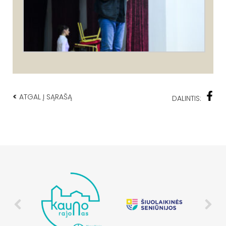
<
ATGAL Į SĄRAŠĄ
DALINTIS: