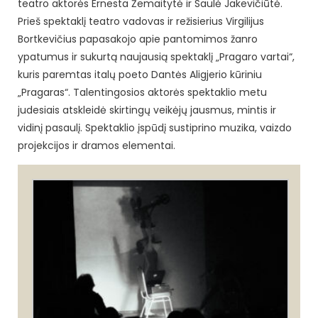
teatro aktorės Ernesta Žemaitytė ir Saulė Jakevičiūtė.
Prieš spektaklį teatro vadovas ir režisierius Virgilijus
Bortkevičius papasakojo apie pantomimos žanro
ypatumus ir sukurtą naujausią spektaklį „Pragaro vartai“,
kuris paremtas italų poeto Dantės Aligjerio kūriniu
„Pragaras“. Talentingosios aktorės spektaklio metu
judesiais atskleidė skirtingų veikėjų jausmus, mintis ir
vidinį pasaulį. Spektaklio įspūdį sustiprino muzika, vaizdo
projekcijos ir dramos elementai.