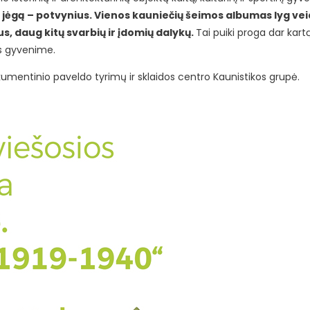
 jėgą – potvynius. Vienos kauniečių šeimos albumas lyg vei
, daug kitų svarbių ir įdomių dalykų.
Tai puiki proga dar kartą
os gyvenime.
kumentinio paveldo tyrimų ir sklaidos centro Kaunistikos grupė.