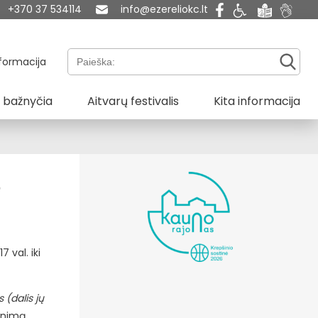
+370 37 534114
info@ezereliokc.lt
Paieška:
formacija
 bažnyčia
Aitvarų festivalis
Kita informacija
e
 val. iki
 (dalis jų
venimą,