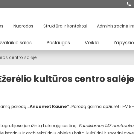
os
Nuorodos
Struktūra ir kontaktai
Administracinė in
svalaikio salės
Paslaugos
Veikla
Zapyškio
ros centro salėje
rėlio kultūros centro salėj
uojamą parodą
„Anuomet Kaune“.
Parodą galima apžiūrėti I-V 8-17
tografijose įamžintą Laikinąją sostinę.
Pateikiamos 147 nuotraukos
 istorinių ir architektūrinių objektų kaitą, kultūrinį ir sportinį gy