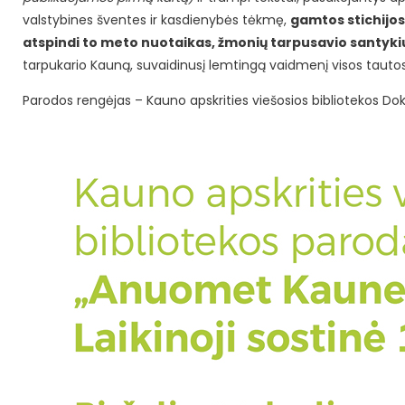
valstybines šventes ir kasdienybės tėkmę,
gamtos stichijos
atspindi to meto nuotaikas, žmonių tarpusavio santykius
tarpukario Kauną, suvaidinusį lemtingą vaidmenį visos taut
Parodos rengėjas – Kauno apskrities viešosios bibliotekos Do