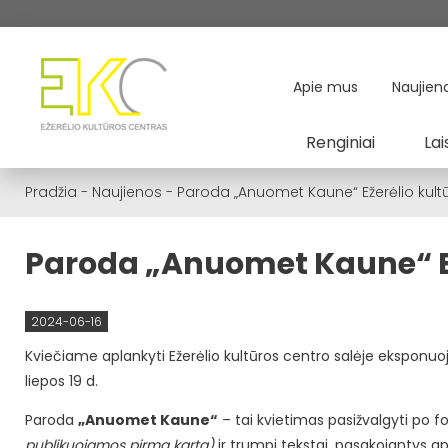
Apie mus
Naujien
Renginiai
Lai
Pradžia
-
Naujienos
-
Paroda „Anuomet Kaune“ Ežerėlio kultū
Paroda „Anuomet Kaune“ Eže
2024-06-16
Kviečiame aplankyti Ežerėlio kultūros centro salėje ekspon
liepos 19 d.
Paroda
„Anuomet Kaune“
– tai kvietimas pasižvalgyti po fo
publikuojamos pirmą kartą)
ir trumpi tekstai, pasakojantys apie