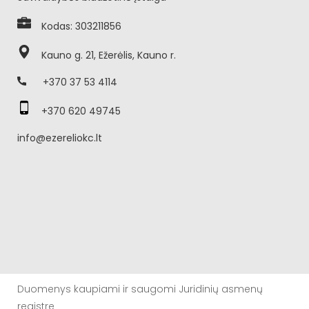
Kodas: 303211856
Kauno g. 21, Ežerėlis, Kauno r.
+370 37 53 4114
+370 620 49745
info@ezereliokc.lt
Duomenys kaupiami ir saugomi Juridinių asmenų
registre