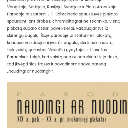
Vengrijoje, Serbijoje, Rusijoje, Švedijoje ir Pietų Amerikoje.
Parodoje pristatomi J. F. Schreiberio spaustuvės plakatai
spausdinti ant drobės, chromolitografine technika. Vieną
plakatą sudaro atskiri paveikslėliai, vaizduojantys 12
skirtingų augalų. Šioje parodoje pristatome 11 plakatų,
kuriuose vaizduojami įvairūs augalai, skirti tiek maisto,
tiek vaistų gamybai. Vokiečių gydytojas ir filosofas
Paracelsas teigė, kad vaistą nuo nuodo skiria tik jo dozė,
tad įkvėpti šios frazės ir pavadinome savo parodą
„Naudingi ar nuodingi?“.