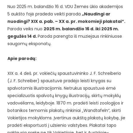
Nuo 2025 m. balandžio 16 d. VDU Žemės ūkio akademijos
5 aukšto fojė pradeda veikti paroda
„Naudingi ar
nuodingi? XIX a. pab. – XX a. pr. mokomieji plakatai“.
Paroda veiks nuo
2025 m. balandžio 16 d. iki 2025 m.
gegužės 14 d.
Paroda parengta iš muziejaus rinkiniuose
saugomų eksponatų.
Apie parodą:
XIX a. 4 deš. pr. vokiečių spaustuvininko J. F. Schreiberio
(J. F. Schreiber) spaustuvė pradėjo leisti knygas su
spalvotomis iliustracijomis. Netrukus spaustuvė ėmė
specializuotis spalvotų knygų iliustracijų, skirtų mokyklų
vadovėliams, leidyboje. 1870 m. pradėti leisti zoologijos ir
botanikos temomis plakatų rinkiniai „Wandtafeln“, skirti
Vokietijos mokykloms. Įvertinus aukštą plakatų kokybę, jie
pradėti eksportuoti į užsienio valstybes. Plakatai tapo
paklausia preke ne tik Vokietijoje, bet ir Austrijoje-