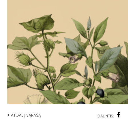
<
ATGAL Į SĄRAŠĄ
DALINTIS: